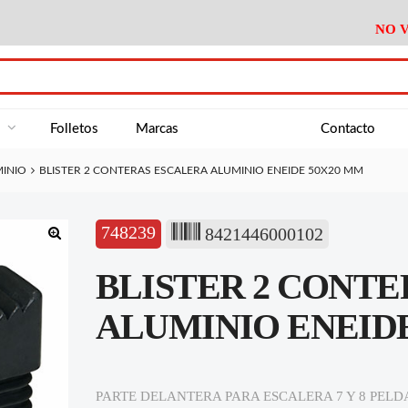
NO V
DA
Medición
Baño
Útiles M
NE
Electricidad
Cocina
Recipient
a
Folletos
Marcas
Contacto
Climatización
Hogar
Limpieza
MINIO
BLISTER 2 CONTERAS ESCALERA ALUMINIO ENEIDE 50X20 MM
Tornillería
P.A.E.
Climatiza
AN
Varios Ferreteria
Útiles Cocina
Varios M
A
748239
8421446000102
Material Exposición
Medición
Baño
Útiles M
🔍
BLISTER 2 CONT
Electricidad
Cocina
Recipient
Climatización
Hogar
Limpieza
ALUMINIO ENEIDE
Tornillería
P.A.E.
Climatiza
Varios Ferreteria
Útiles Cocina
Varios M
PARTE DELANTERA PARA ESCALERA 7 Y 8 PEL
Material Exposición