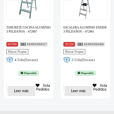
TABURETE COCINA ALUMINIO
ESCALERA ALUMINIO ENEIDE
3 PELDAÑOS – 472907
3 PELDAÑOS – 472901
607088
8430045004527
305200
8430045004466
Marcas Propias
Marcas Propias
4 Uds(Envase)
3 Uds(Envase)
🟢 Disponible
🟢 Disponible
lista
lista
Pedidos
Pedidos
Leer más
Leer más