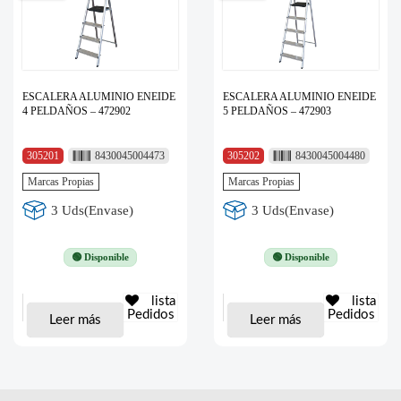
ESCALERA ALUMINIO ENEIDE
ESCALERA ALUMINIO ENEIDE
4 PELDAÑOS – 472902
5 PELDAÑOS – 472903
305201
8430045004473
305202
8430045004480
Marcas Propias
Marcas Propias
3 Uds(Envase)
3 Uds(Envase)
🟢 Disponible
🟢 Disponible
lista
lista
Pedidos
Pedidos
Leer más
Leer más