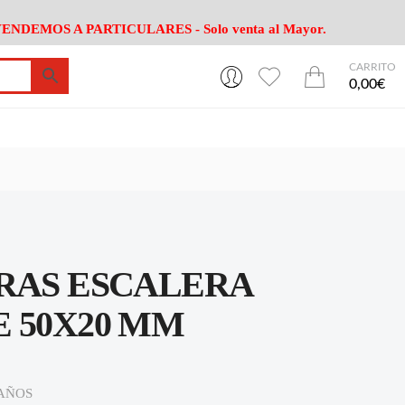
ENDEMOS A PARTICULARES - Solo venta al Mayor.
CARRITO
0
0
esa
Riego
Mobiliario
0,00€
es Cocina
Herramientas Jardín
Maquinaria Jardín
Cultivo
Camping
ción
Piscina
Animales
Agrotextiles
enaje
Varios Jardin
esa
Riego
Mobiliario
ERAS ESCALERA
es Cocina
Herramientas Jardín
Maquinaria Jardín
Cultivo
Camping
 50X20 MM
ción
Piscina
Animales
Agrotextiles
enaje
Varios Jardin
DAÑOS