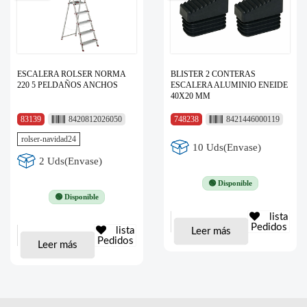
ESCALERA ROLSER NORMA
BLISTER 2 CONTERAS
220 5 PELDAÑOS ANCHOS
ESCALERA ALUMINIO ENEIDE
40X20 MM
83139
8420812026050
748238
8421446000119
rolser-navidad24
10 Uds(Envase)
2 Uds(Envase)
🟢 Disponible
🟢 Disponible
lista
Pedidos
lista
Leer más
Pedidos
Leer más