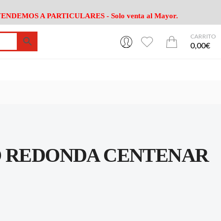
ENDEMOS A PARTICULARES - Solo venta al Mayor.
CARRITO
0
0
esa
Riego
Mobiliario
0,00€
es Cocina
Herramientas Jardín
Maquinaria Jardín
Cultivo
Camping
ción
Piscina
Animales
Agrotextiles
enaje
Varios Jardin
esa
Riego
Mobiliario
O REDONDA CENTENAR
es Cocina
Herramientas Jardín
Maquinaria Jardín
Cultivo
Camping
ción
Piscina
Animales
Agrotextiles
enaje
Varios Jardin