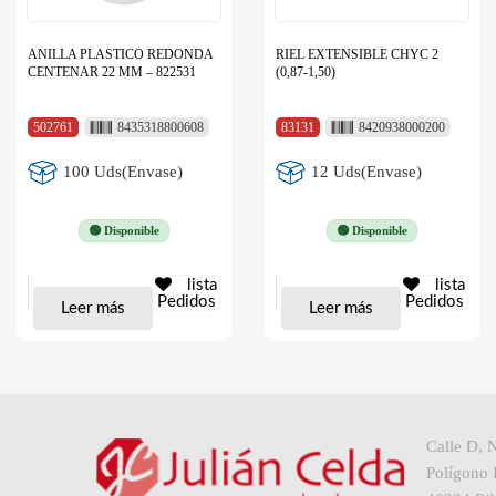
ANILLA PLASTICO REDONDA
RIEL EXTENSIBLE CHYC 2
CENTENAR 22 MM – 822531
(0,87-1,50)
502761
8435318800608
83131
8420938000200
100 Uds(Envase)
12 Uds(Envase)
🟢 Disponible
🟢 Disponible
lista
lista
Pedidos
Pedidos
Leer más
Leer más
Calle D, 
Polígono I