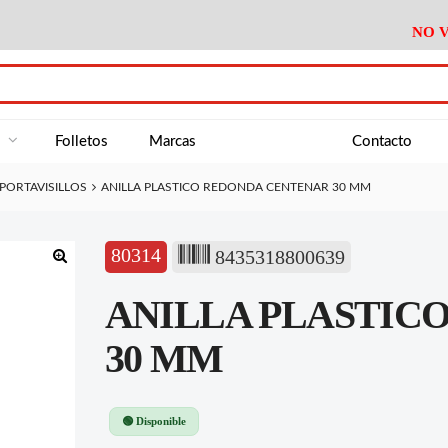
NO V
DA
Medición
Baño
Útiles M
NE
Electricidad
Cocina
Recipient
a
Folletos
Marcas
Contacto
Climatización
Hogar
Limpieza
 PORTAVISILLOS
ANILLA PLASTICO REDONDA CENTENAR 30 MM
Tornillería
P.A.E.
Climatiza
AN
Varios Ferreteria
Útiles Cocina
Varios M
A
80314
8435318800639
Material Exposición
Medición
Baño
Útiles M
🔍
ANILLA PLASTIC
Electricidad
Cocina
Recipient
Climatización
Hogar
Limpieza
30 MM
Tornillería
P.A.E.
Climatiza
Varios Ferreteria
Útiles Cocina
Varios M
🟢 Disponible
Material Exposición