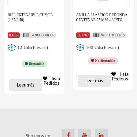
RIEL EXTENSIBLE CHYC 3
ANILLA PLASTICO REDONDA
(1,37-2,50)
CENTENAR 25 MM – 822532
83132
8420938000309
502762
8435318800615
12 Uds(Envase)
100 Uds(Envase)
🔴 No disponible
🟢 Disponible
lista
lista
Pedidos
Leer más
Pedidos
Leer más
Síguenos en:
Facebook
Youtube
Linkedin