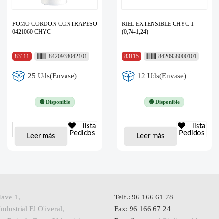
POMO CORDON CONTRAPESO
RIEL EXTENSIBLE CHYC 1
0421060 CHYC
(0,74-1,24)
83111
8420938042101
83115
8420938000101
25 Uds(Envase)
12 Uds(Envase)
🟢 Disponible
🟢 Disponible
lista
lista
Pedidos
Pedidos
Leer más
Leer más
Nave 1,
Telf.: 96 166 61 78
ndustrial El Oliveral,
Fax: 96 166 67 24