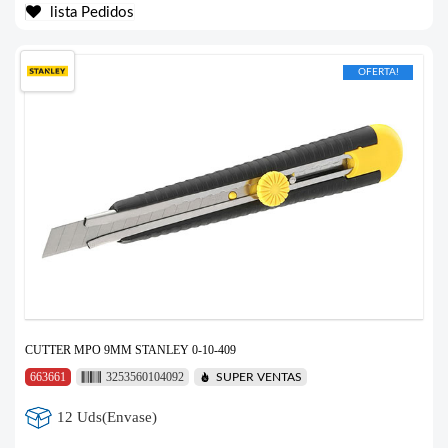
lista Pedidos
OFERTA!
CUTTER MPO 9MM STANLEY 0-10-409
663661
3253560104092
SUPER VENTAS
12 Uds(Envase)