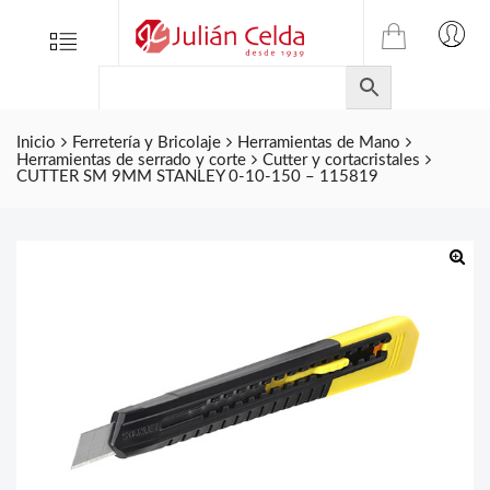
TIENDA
Tienda
Menu
0
ONLINE
Folletos
DE
Marcas
JULIAN
CELDA
Inicio
Ferretería y Bricolaje
Herramientas de Mano
Contacto
Herramientas de serrado y corte
Cutter y cortacristales
S.L.
CUTTER SM 9MM STANLEY 0-10-150 – 115819
Productos
de
ferretería.
🔍