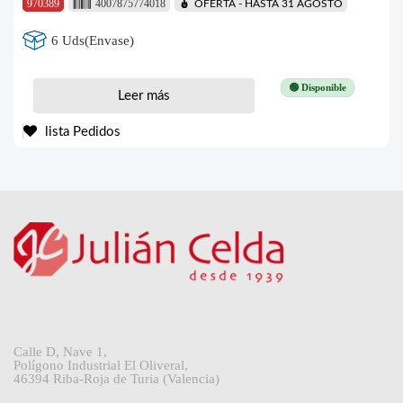
970389
4007875774018
OFERTA - HASTA 31 AGOSTO
6 Uds(Envase)
🟢 Disponible
Leer más
lista Pedidos
Calle D, Nave 1,
Polígono Industrial El Oliveral,
46394 Riba-Roja de Turia (Valencia)