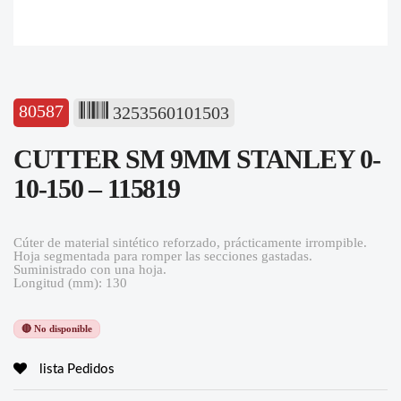
80587
3253560101503
CUTTER SM 9MM STANLEY 0-
10-150 – 115819
Cúter de material sintético reforzado, prácticamente irrompible.
Hoja segmentada para romper las secciones gastadas.
Suministrado con una hoja.
Longitud (mm): 130
🔴 No disponible
lista Pedidos