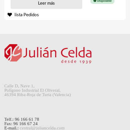
🟢 Disponible
Leer más
lista Pedidos
Calle D, Nave 1,
Polígono Industrial El Oliveral,
46394 Riba-Roja de Turia (Valencia)
Telf.: 96 166 61 78
Fax: 96 166 67 24
E-mail.:
central@juliancelda.com