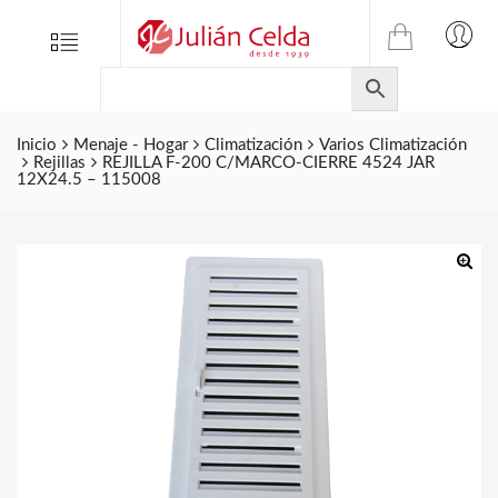
TIENDA
Tienda
Menu
0
ONLINE
Folletos
DE
Marcas
JULIAN
CELDA
Inicio
Menaje - Hogar
Climatización
Varios Climatización
Contacto
Rejillas
REJILLA F-200 C/MARCO-CIERRE 4524 JAR
S.L.
12X24.5 – 115008
Productos
de
ferretería.
🔍