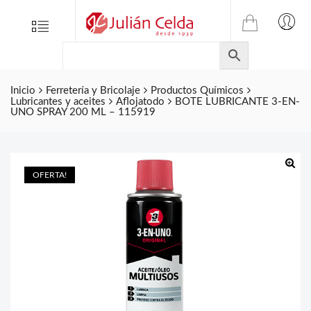
TIENDA
Tienda
Menu
0
ONLINE
Folletos
DE
Marcas
JULIAN
CELDA
Inicio
Ferretería y Bricolaje
Productos Químicos
Contacto
Lubricantes y aceites
Aflojatodo
BOTE LUBRICANTE 3-EN-
S.L.
UNO SPRAY 200 ML – 115919
Productos
de
ferretería.
OFERTA!
🔍