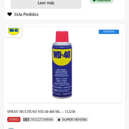
🟢 Disponible
Leer más
lista Pedidos
OFERTA!
SPRAY MULTIUSO WD-40 400 ML. – 112238
510411
5032227340046
SUPER VENTAS