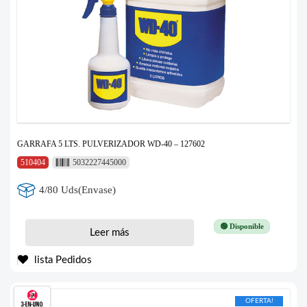
GARRAFA 5 LTS. PULVERIZADOR WD-40 – 127602
510404
5032227445000
4/80 Uds(Envase)
🟢 Disponible
Leer más
lista Pedidos
OFERTA!