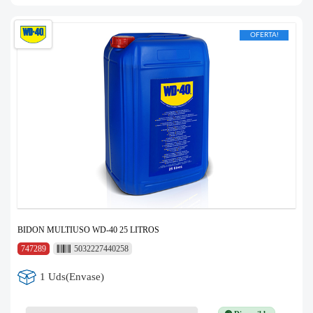
OFERTA!
BIDON MULTIUSO WD-40 25 LITROS
747289
5032227440258
1 Uds(Envase)