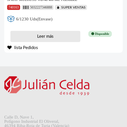
740163
5032227346888
SUPER VENTAS
6/1230 Uds(Envase)
🟢 Disponible
Leer más
lista Pedidos
Calle D, Nave 1,
Polígono Industrial El Oliveral,
46394 Riba-Roja de Turia (Valencia)