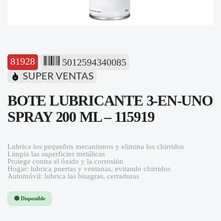
81928
5012594340085
SUPER VENTAS
BOTE LUBRICANTE 3-EN-UNO
SPRAY 200 ML – 115919
Lubrica los pequeños mecanismos y elimina los chirridos
Limpia las superficies metálicas
Protege contra el óxido y la corrosión
Hogar: lubrica puertas y ventanas, evitando chirridos
Automóvil: lubrica las bisagras, cerraduras
🟢 Disponible