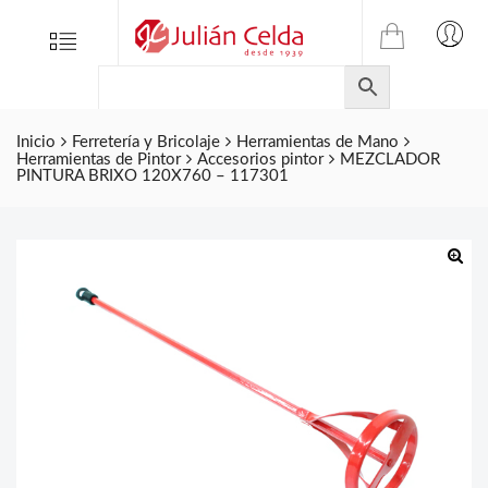
TIENDA
Tienda
Menu
0
ONLINE
Folletos
DE
Marcas
JULIAN
CELDA
Inicio
Ferretería y Bricolaje
Herramientas de Mano
Contacto
Herramientas de Pintor
Accesorios pintor
MEZCLADOR
S.L.
PINTURA BRIXO 120X760 – 117301
Productos
de
ferretería.
🔍