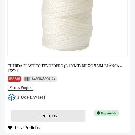
CUERDA PLASTICO TENDEDERO (B.100MT) BRIXO 5 MM BLANCA –
472744
656586
8430045090124
Marcas Propias
1 Uds(Envase)
🟢 Disponible
Leer más
lista Pedidos