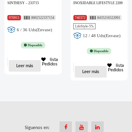
SINTHESY – 233715
INOXIDABLE LIFESTYLE 2209
970911
8002522337154
740372
8435216522091
LifeStyle-5%
6 / 36 Uds(Envase)
12 / 48 Uds(Envase)
🟢 Disponible
🟢 Disponible
lista
Pedidos
lista
Leer más
Pedidos
Leer más
Síguenos en:
Facebook
Youtube
Linkedin