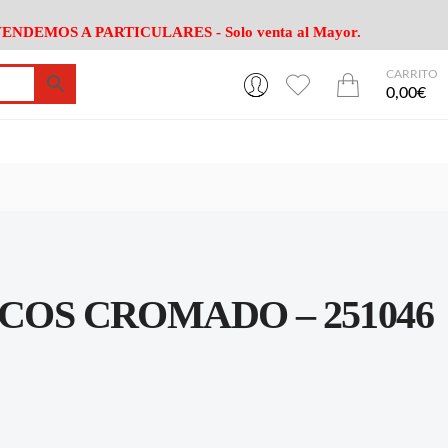
ENDEMOS A PARTICULARES - Solo venta al Mayor.
CARRITO
0
0
esa
Riego
Mobiliario
0,00€
es Cocina
Herramientas Jardín
Maquinaria Jardín
Cultivo
Camping
ción
Piscina
Animales
Agrotextiles
enaje
Varios Jardin
esa
Riego
Mobiliario
OS CROMADO – 251046
es Cocina
Herramientas Jardín
Maquinaria Jardín
Cultivo
Camping
ción
Piscina
Animales
Agrotextiles
enaje
Varios Jardin