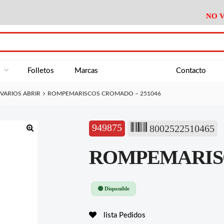
NO V
DA
Medición
Baño
Útiles M
NE
Electricidad
Cocina
Recipient
a
Folletos
Marcas
Contacto
Climatización
Hogar
Limpieza
VARIOS ABRIR
ROMPEMARISCOS CROMADO – 251046
Tornillería
P.A.E.
Climatiza
AN
Varios Ferreteria
Útiles Cocina
Varios M
A
949875
8002522510465
Material Exposición
Medición
Baño
Útiles M
🔍
ROMPEMARISC
Electricidad
Cocina
Recipient
Climatización
Hogar
Limpieza
Tornillería
P.A.E.
Climatiza
🟢 Disponible
Varios Ferreteria
Útiles Cocina
Varios M
lista Pedidos
Material Exposición