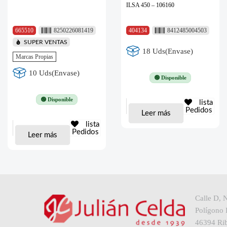
ILSA 450 – 106160
665510
8250226081419
404134
8412485004503
SUPER VENTAS
18 Uds(Envase)
Marcas Propias
10 Uds(Envase)
🟢 Disponible
🟢 Disponible
lista
Pedidos
Leer más
lista
Pedidos
Leer más
Calle D, 
Polígono I
46394 Rib