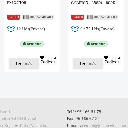
EXPOSITOR
C/CARTON – 250600 – 103062
951063
8002522406409
950460
8002522506000
12 Uds(Envase)
6 / 72 Uds(Envase)
🟢 Disponible
🟢 Disponible
lista
lista
Pedidos
Pedidos
Leer más
Leer más
Nave 1,
Telf.: 96 166 61 78
ndustrial El Oliveral,
Fax: 96 166 67 24
a-Roja de Turia (Valencia)
E-mail.:
central@juliancelda.com