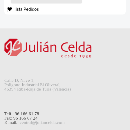
lista Pedidos
Calle D, Nave 1,
Polígono Industrial El Oliveral,
46394 Riba-Roja de Turia (Valencia)
Telf.: 96 166 61 78
Fax: 96 166 67 24
E-mail.:
central@juliancelda.com