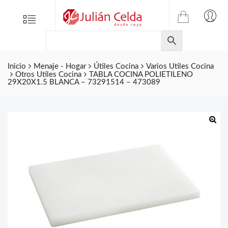
TIENDA
Tienda
Menu
0
ONLINE
Folletos
DE
Marcas
JULIAN
CELDA
Inicio
Menaje - Hogar
Útiles Cocina
Varios Utiles Cocina
Contacto
Otros Utiles Cocina
TABLA COCINA POLIETILENO
S.L.
29X20X1.5 BLANCA – 73291514 – 473089
Productos
de
ferretería.
🔍