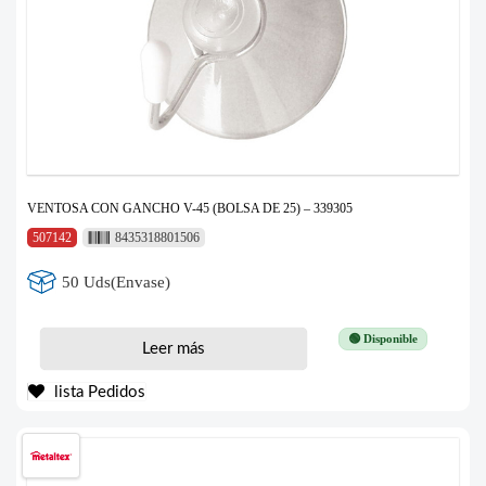
VENTOSA CON GANCHO V-45 (BOLSA DE 25) – 339305
507142
8435318801506
50 Uds(Envase)
🟢 Disponible
Leer más
lista Pedidos