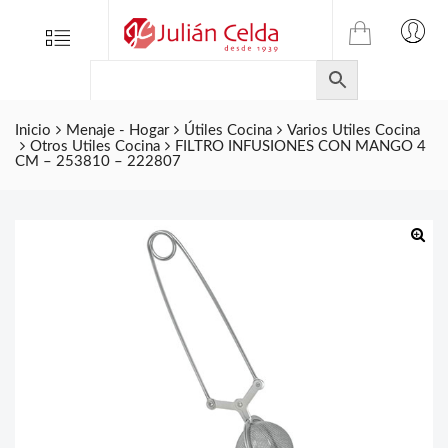
TIENDA
Tienda
Menu
0
ONLINE
Folletos
DE
Marcas
JULIAN
CELDA
Inicio
Menaje - Hogar
Útiles Cocina
Varios Utiles Cocina
Contacto
Otros Utiles Cocina
FILTRO INFUSIONES CON MANGO 4
S.L.
CM – 253810 – 222807
Productos
de
ferretería.
🔍