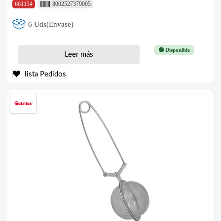
661134
8002527379005
6 Uds(Envase)
🟢 Disponible
Leer más
lista Pedidos