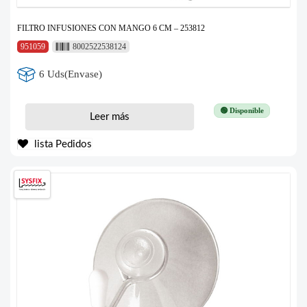
FILTRO INFUSIONES CON MANGO 6 CM – 253812
951059
8002522538124
6 Uds(Envase)
🟢 Disponible
Leer más
lista Pedidos