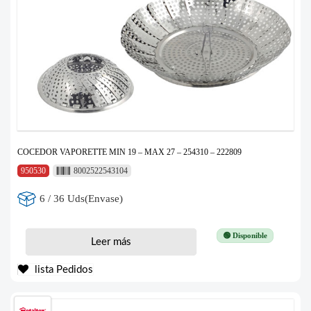
COCEDOR VAPORETTE MIN 19 – MAX 27 – 254310 – 222809
950530
8002522543104
6 / 36 Uds(Envase)
🟢 Disponible
Leer más
lista Pedidos