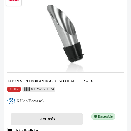
TAPON VERTEDOR ANTIGOTA INOXIDABLE – 257137
951060
8002522571374
6 Uds(Envase)
🟢 Disponible
Leer más
lista Pedidos