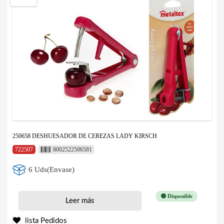
250658 DESHUESADOR DE CEREZAS LADY KIRSCH
722507
8002522506581
6 Uds(Envase)
🟢 Disponible
Leer más
lista Pedidos