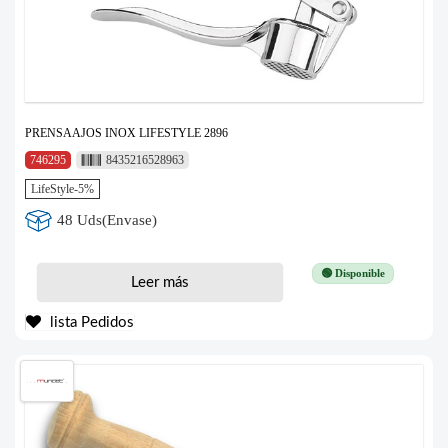
PRENSAAJOS INOX LIFESTYLE 2896
746295
8435216528963
LifeStyle-5%
48 Uds(Envase)
🟢 Disponible
Leer más
lista Pedidos