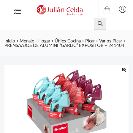
TIENDA
Tienda
Menu
0
ONLINE
Folletos
DE
Marcas
JULIAN
CELDA
Contacto
Inicio
Menaje - Hogar
Útiles Cocina
Picar
Varios Picar
PRENSAAJOS DE ALUMINI “GARLIC” EXPOSITOR – 241404
S.L.
Productos
de
ferretería.
🔍