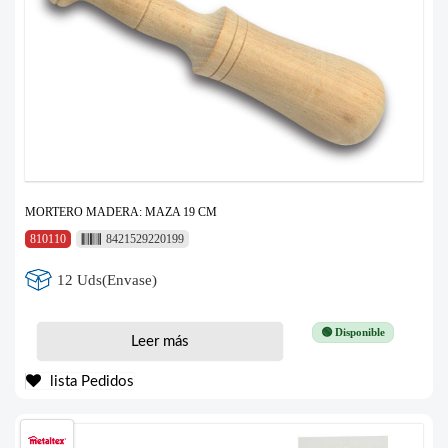
MORTERO MADERA: MAZA 19 CM
810110
8421529220199
12 Uds(Envase)
🟢 Disponible
Leer más
lista Pedidos