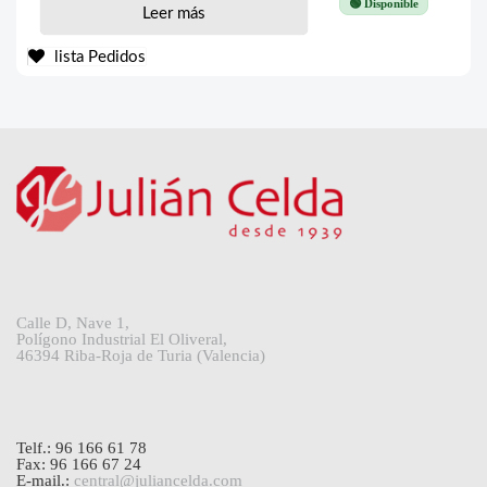
🟢 Disponible
Leer más
lista Pedidos
Calle D, Nave 1,
Polígono Industrial El Oliveral,
46394 Riba-Roja de Turia (Valencia)
Telf.: 96 166 61 78
Fax: 96 166 67 24
E-mail.:
central@juliancelda.com