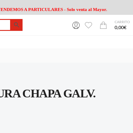
ENDEMOS A PARTICULARES - Solo venta al Mayor.
CARRITO
0
0
esa
Riego
Mobiliario
0,00€
es Cocina
Herramientas Jardín
Maquinaria Jardín
Cultivo
Camping
ción
Piscina
Animales
Agrotextiles
enaje
Varios Jardin
esa
Riego
Mobiliario
RA CHAPA GALV.
es Cocina
Herramientas Jardín
Maquinaria Jardín
Cultivo
Camping
ción
Piscina
Animales
Agrotextiles
enaje
Varios Jardin