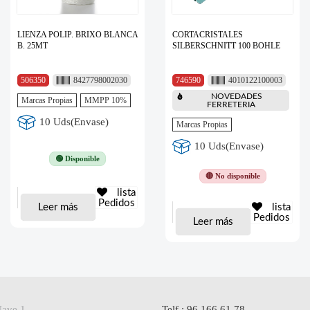
LIENZA POLIP. BRIXO BLANCA
CORTACRISTALES
B. 25MT
SILBERSCHNITT 100 BOHLE
506350
8427798002030
746590
4010122100003
NOVEDADES
Marcas Propias
MMPP 10%
FERRETERIA
10 Uds(Envase)
Marcas Propias
10 Uds(Envase)
🟢 Disponible
🔴 No disponible
lista
Pedidos
Leer más
lista
Pedidos
Leer más
Nave 1,
Telf.: 96 166 61 78