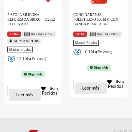
PISTOLA SILICONA
CONO NARANJA
REFORZADA BRIXO – 112652
POLIETILENO 500 MM CON
REFORZADA
BANDA BLANCA JAR
506842
8430045007375
740307
8423343000223
SUPER VENTAS
Marcas Propias
Marcas Propias
10 Uds(Envase)
12 Uds(Envase)
🟢 Disponible
🟢 Disponible
lista
Pedidos
Leer más
lista
Pedidos
Leer más
Calle D, 