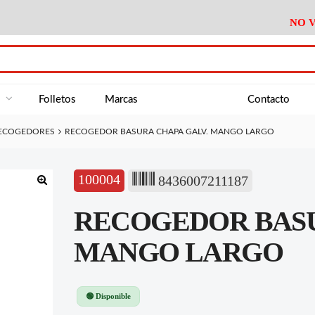
NO V
DA
Medición
Baño
Útiles M
NE
Electricidad
Cocina
Recipient
a
Folletos
Marcas
Contacto
Climatización
Hogar
Limpieza
ECOGEDORES
RECOGEDOR BASURA CHAPA GALV. MANGO LARGO
Tornillería
P.A.E.
Climatiza
AN
Varios Ferreteria
Útiles Cocina
Varios M
A
100004
8436007211187
Material Exposición
Medición
Baño
Útiles M
🔍
RECOGEDOR BASU
Electricidad
Cocina
Recipient
Climatización
Hogar
Limpieza
MANGO LARGO
Tornillería
P.A.E.
Climatiza
Varios Ferreteria
Útiles Cocina
Varios M
🟢 Disponible
Material Exposición