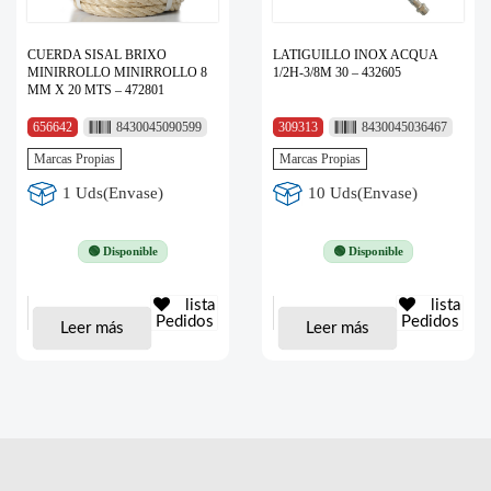
CUERDA SISAL BRIXO
LATIGUILLO INOX ACQUA
MINIRROLLO MINIRROLLO 8
1/2H-3/8M 30 – 432605
MM X 20 MTS – 472801
656642
8430045090599
309313
8430045036467
Marcas Propias
Marcas Propias
1 Uds(Envase)
10 Uds(Envase)
🟢 Disponible
🟢 Disponible
lista
lista
Pedidos
Pedidos
Leer más
Leer más