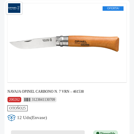
OFERTA!
NAVAJA OPINEL CARBONO N. 7 VRN – 461538
200262
3123841130709
OTOÑO25
12 Uds(Envase)
🟢 Disponible