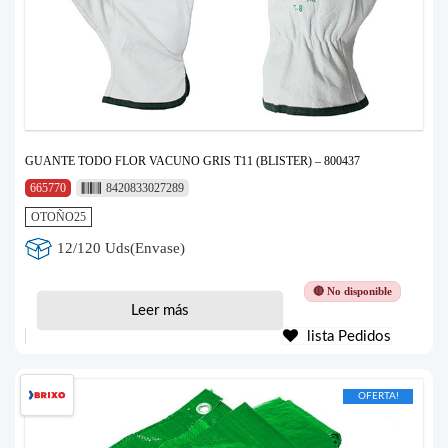
GUANTE TODO FLOR VACUNO GRIS T11 (BLISTER) – 800437
665770
8420833027289
OTOÑO25
12/120 Uds(Envase)
🔴 No disponible
Leer más
lista Pedidos
OFERTA!