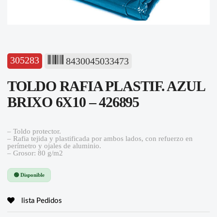
305283
8430045033473
TOLDO RAFIA PLASTIF. AZUL
BRIXO 6X10 – 426895
– Toldo protector.
– Rafia tejida y plastificada por ambos lados, con refuerzo en
perímetro y ojales de aluminio.
– Grosor: 80 g/m2
🟢 Disponible
lista Pedidos