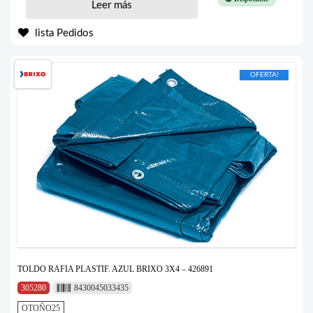
Leer más
lista Pedidos
OFERTA!
TOLDO RAFIA PLASTIF. AZUL BRIXO 3X4 – 426891
305280
8430045033435
OTOÑO25