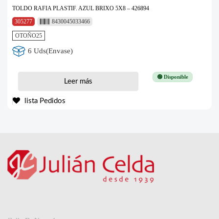
TOLDO RAFIA PLASTIF. AZUL BRIXO 5X8 – 426894
305277
8430045033466
OTOÑO25
6 Uds(Envase)
🟢 Disponible
Leer más
lista Pedidos