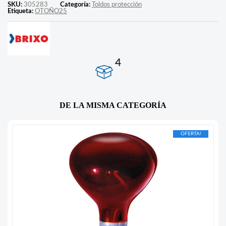
SKU:
305283
Categoría:
Toldos protección
Etiqueta:
OTOÑO25
4
DE LA MISMA CATEGORÍA
OFERTA!