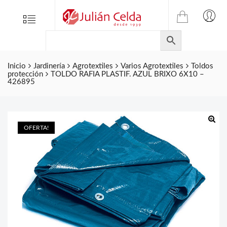
TIENDA
Tienda
Menu
0
ONLINE
Folletos
DE
Marcas
JULIAN
CELDA
Inicio
Jardinería
Agrotextiles
Varios Agrotextiles
Toldos
Contacto
protección
TOLDO RAFIA PLASTIF. AZUL BRIXO 6X10 –
S.L.
426895
Productos
de
ferretería.
OFERTA!
🔍