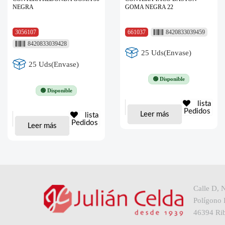
NEGRA
GOMA NEGRA 22
3056107
661037
8420833039459
8420833039428
25 Uds(Envase)
25 Uds(Envase)
🟢 Disponible
🟢 Disponible
lista
Pedidos
Leer más
lista
Pedidos
Leer más
Calle D, 
Polígono I
46394 Rib