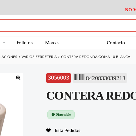
NO V
DA
Medición
Baño
Útiles M
NE
Electricidad
Cocina
Recipient
a
Folletos
Marcas
Contacto
Climatización
Hogar
Limpieza
IJACIONES
VARIOS FERRETERIA
CONTERA REDONDA GOMA 10 BLANCA
Tornillería
P.A.E.
Climatiza
AN
Varios Ferreteria
Útiles Cocina
Varios M
A
3056003
8420833039213
Material Exposición
Medición
Baño
Útiles M
🔍
CONTERA REDO
Electricidad
Cocina
Recipient
Climatización
Hogar
Limpieza
Tornillería
P.A.E.
Climatiza
🟢 Disponible
Varios Ferreteria
Útiles Cocina
Varios M
lista Pedidos
Material Exposición