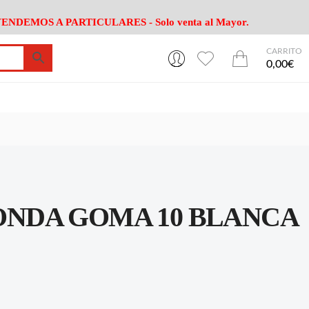
ENDEMOS A PARTICULARES - Solo venta al Mayor.
CARRITO
0
0
esa
Riego
Mobiliario
0,00€
es Cocina
Herramientas Jardín
Maquinaria Jardín
Cultivo
Camping
ción
Piscina
Animales
Agrotextiles
enaje
Varios Jardin
esa
Riego
Mobiliario
NDA GOMA 10 BLANCA
es Cocina
Herramientas Jardín
Maquinaria Jardín
Cultivo
Camping
ción
Piscina
Animales
Agrotextiles
enaje
Varios Jardin