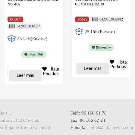
NEGRA
GOMA NEGRA 19
3056077
305612
8420833039442
8420833039367
25 Uds(Envase)
25 Uds(Envase)
🟢 Disponible
🟢 Disponible
lista
Pedidos
Leer más
lista
Pedidos
Leer más
Nave 1,
Telf.: 96 166 61 78
ndustrial El Oliveral,
Fax: 96 166 67 24
a-Roja de Turia (Valencia)
E-mail.:
central@juliancelda.com