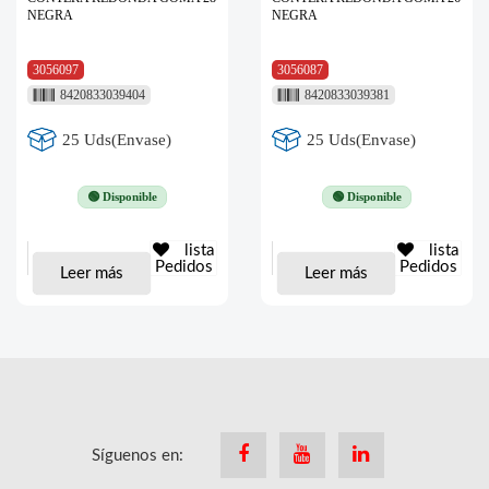
NEGRA
NEGRA
3056097
3056087
8420833039404
8420833039381
25 Uds(Envase)
25 Uds(Envase)
🟢 Disponible
🟢 Disponible
lista
lista
Pedidos
Pedidos
Leer más
Leer más
Síguenos en:
Facebook
Youtube
Linkedin