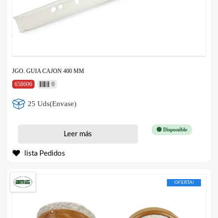
JGO. GUIA CAJON 400 MM
658606
0
25 Uds(Envase)
🟢 Disponible
Leer más
lista Pedidos
OFERTA!