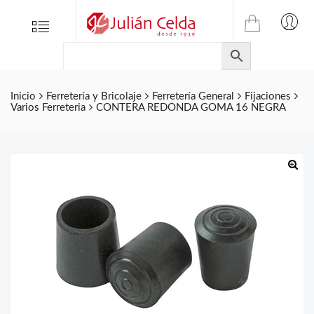
TIENDA
Tienda
Menu
0
ONLINE
Folletos
DE
Marcas
JULIAN
CELDA
Contacto
Inicio
Ferretería y Bricolaje
Ferretería General
Fijaciones
Varios Ferreteria
CONTERA REDONDA GOMA 16 NEGRA
S.L.
Productos
de
ferretería.
🔍