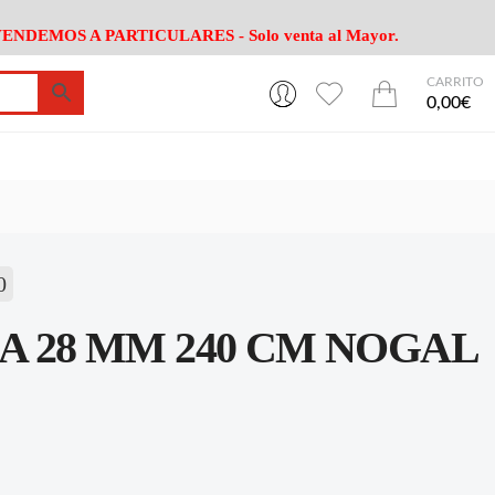
ENDEMOS A PARTICULARES - Solo venta al Mayor.
CARRITO
0
0
esa
Riego
Mobiliario
0,00€
es Cocina
Herramientas Jardín
Maquinaria Jardín
Cultivo
Camping
ción
Piscina
Animales
Agrotextiles
enaje
Varios Jardin
0
esa
Riego
Mobiliario
A 28 MM 240 CM NOGAL
es Cocina
Herramientas Jardín
Maquinaria Jardín
Cultivo
Camping
ción
Piscina
Animales
Agrotextiles
enaje
Varios Jardin