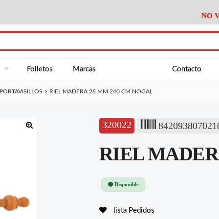
NO V
DA
Medición
Baño
Útiles M
NE
Electricidad
Cocina
Recipient
a
Folletos
Marcas
Contacto
Climatización
Hogar
Limpieza
 PORTAVISILLOS
RIEL MADERA 28 MM 240 CM NOGAL
Tornillería
P.A.E.
Climatiza
AN
Varios Ferreteria
Útiles Cocina
Varios M
A
320022
842093807021
Material Exposición
Medición
Baño
Útiles M
🔍
RIEL MADER
Electricidad
Cocina
Recipient
Climatización
Hogar
Limpieza
Tornillería
P.A.E.
Climatiza
🟢 Disponible
Varios Ferreteria
Útiles Cocina
Varios M
lista Pedidos
Material Exposición