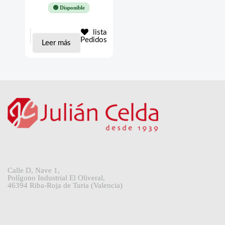
🟢 Disponible
lista
Pedidos
Leer más
Calle D, Nave 1,
Polígono Industrial El Oliveral,
46394 Riba-Roja de Turia (Valencia)