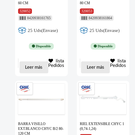
60 CM
80 CM
320052
320053
8420938161765
8420938161864
25 Uds(Envase)
25 Uds(Envase)
🟢 Disponible
🟢 Disponible
lista
lista
Pedidos
Pedidos
Leer más
Leer más
BARRA VISILLO
RIEL EXTENSIBLE CHYC 1
EXT.BLANCO CHYC B/2 80-
(0,74-1,24)
120 CM