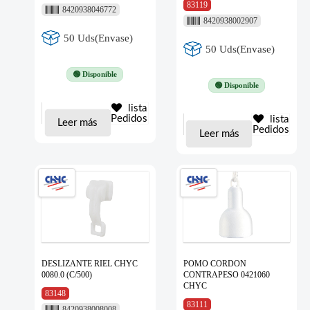
83119
8420938046772
8420938002907
50 Uds(Envase)
50 Uds(Envase)
🟢 Disponible
🟢 Disponible
lista
Pedidos
lista
Leer más
Pedidos
Leer más
DESLIZANTE RIEL CHYC
POMO CORDON
0080.0 (C/500)
CONTRAPESO 0421060
CHYC
83148
83111
8420938008008