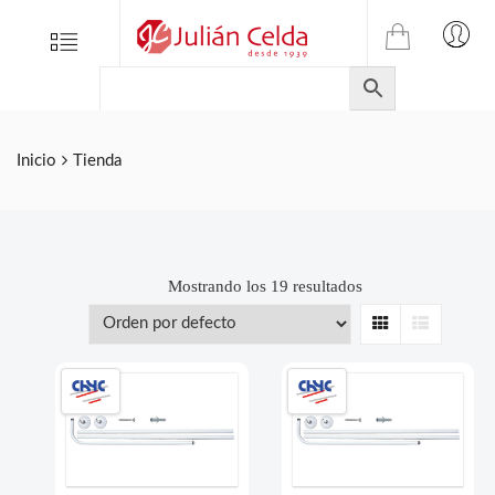
TIENDA
Tienda
Menu
0
ONLINE
Folletos
DE
Marcas
JULIAN
CELDA
Contacto
Inicio
Tienda
S.L.
Productos
de
ferretería.
Mostrando los 19 resultados
Grid
List