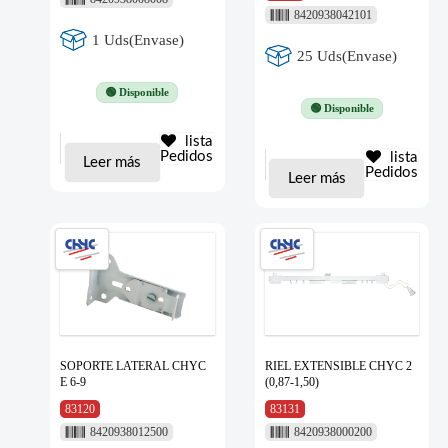
8420938042101
1 Uds(Envase)
25 Uds(Envase)
🟢 Disponible
🟢 Disponible
lista
Pedidos
lista
Leer más
Pedidos
Leer más
SOPORTE LATERAL CHYC
RIEL EXTENSIBLE CHYC 2
E 6-9
(0,87-1,50)
83120
83131
8420938012500
8420938000200