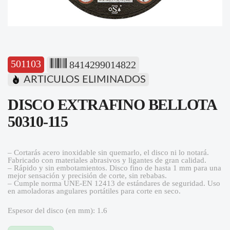
501103
8414299014822
ARTICULOS ELIMINADOS
DISCO EXTRAFINO BELLOTA
50310-115
– Cortarás acero inoxidable sin quemarlo, el disco ni lo notará.
Fabricado con materiales abrasivos y ligantes de gran calidad.
– Rápido y sin embotamientos. Disco fino de hasta 1 mm para una
mejor sensación y precisión de corte, sin rebabas.
– Cumple norma UNE-EN 12413 de estándares de seguridad. Uso
en amoladoras angulares portátiles para corte en seco.
Espesor del disco (en mm): 1.6