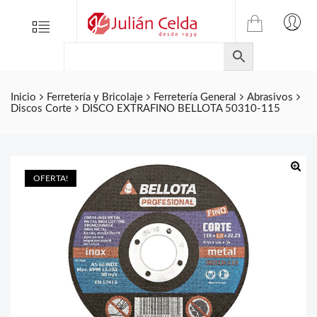
TIENDA
Tienda
Menu
0
ONLINE
Folletos
DE
Marcas
JULIAN
CELDA
Contacto
Inicio
Ferretería y Bricolaje
Ferretería General
Abrasivos
Discos Corte
DISCO EXTRAFINO BELLOTA 50310-115
S.L.
Productos
de
ferretería.
OFERTA!
🔍