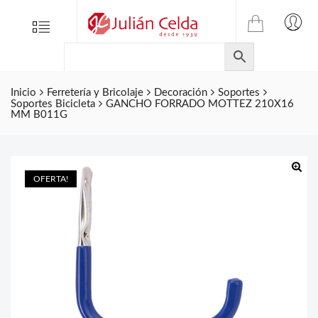
TIENDA
Tienda
Menu
0
ONLINE
Folletos
DE
Marcas
JULIAN
CELDA
Inicio
Ferretería y Bricolaje
Decoración
Soportes
Contacto
Soportes Bicicleta
GANCHO FORRADO MOTTEZ 210X16
S.L.
MM B011G
Productos
de
ferretería.
OFERTA!
🔍