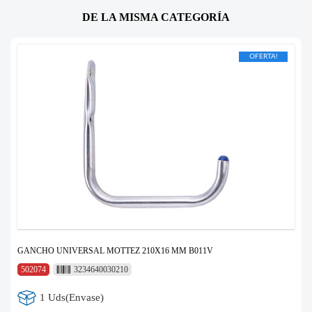
DE LA MISMA CATEGORÍA
OFERTA!
GANCHO UNIVERSAL MOTTEZ 210X16 MM B011V
502074
3234640030210
1 Uds(Envase)