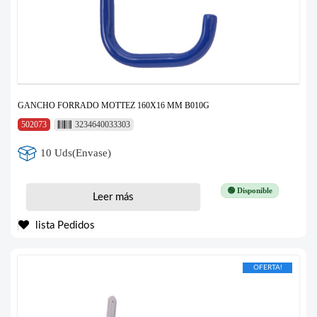
GANCHO FORRADO MOTTEZ 160X16 MM B010G
502073
3234640033303
10 Uds(Envase)
🟢 Disponible
Leer más
lista Pedidos
OFERTA!