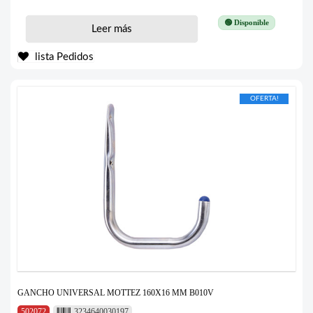
🟢 Disponible
Leer más
lista Pedidos
OFERTA!
GANCHO UNIVERSAL MOTTEZ 160X16 MM B010V
502072
3234640030197