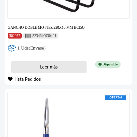
GANCHO DOBLE MOTTEZ 220X10 MM B025Q
502077
3234640030401
1 Uds(Envase)
🟢 Disponible
Leer más
lista Pedidos
OFERTA!