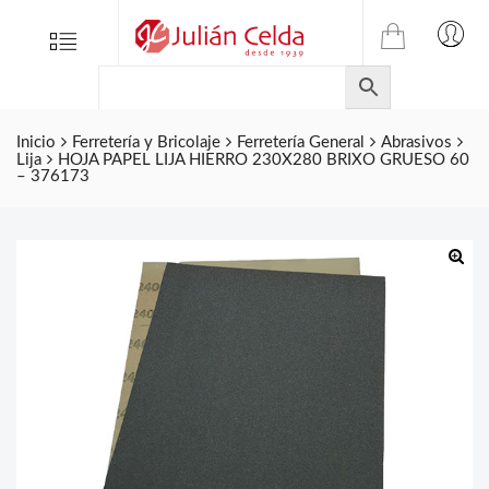
TIENDA
Tienda
Menu
0
ONLINE
Folletos
DE
Marcas
JULIAN
CELDA
Inicio
Ferretería y Bricolaje
Ferretería General
Abrasivos
Contacto
Lija
HOJA PAPEL LIJA HIERRO 230X280 BRIXO GRUESO 60
S.L.
– 376173
Productos
de
ferretería.
🔍