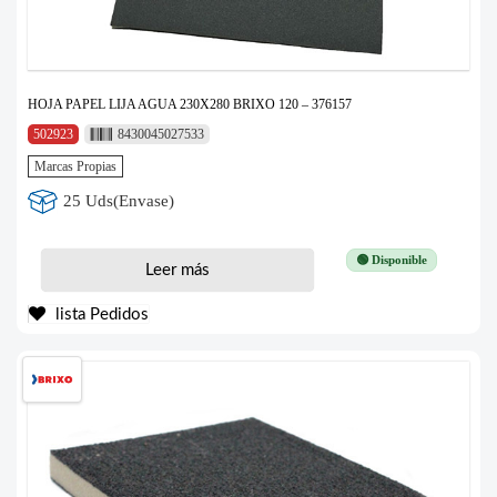
HOJA PAPEL LIJA AGUA 230X280 BRIXO 120 – 376157
502923
8430045027533
Marcas Propias
25 Uds(Envase)
🟢 Disponible
Leer más
lista Pedidos