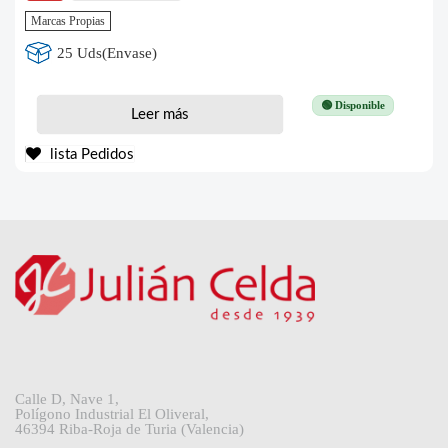
Marcas Propias
25 Uds(Envase)
🟢 Disponible
Leer más
lista Pedidos
Calle D, Nave 1,
Polígono Industrial El Oliveral,
46394 Riba-Roja de Turia (Valencia)