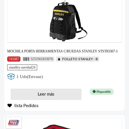
MOCHILA PORTA HERRAMIENTAS C/RUEDAS STANLEY STST83307-1
741087
3253561833076
FOLLETO STANLEY - B
standley-navidad24
1 Uds(Envase)
🟢 Disponible
Leer más
lista Pedidos