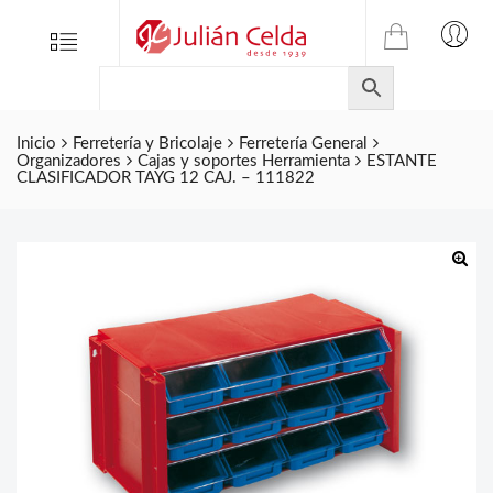
TIENDA
Tienda
Menu
0
ONLINE
Folletos
DE
Marcas
JULIAN
CELDA
Inicio
Ferretería y Bricolaje
Ferretería General
Contacto
Organizadores
Cajas y soportes Herramienta
ESTANTE
S.L.
CLASIFICADOR TAYG 12 CAJ. – 111822
Productos
de
ferretería.
🔍