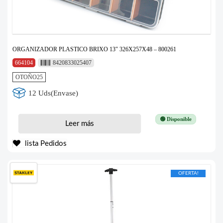
ORGANIZADOR PLASTICO BRIXO 13″ 326X257X48 – 800261
664104
8420833025407
OTOÑO25
12 Uds(Envase)
🟢 Disponible
Leer más
lista Pedidos
OFERTA!