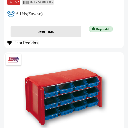
661692
8412796080005
6 Uds(Envase)
🟢 Disponible
Leer más
lista Pedidos