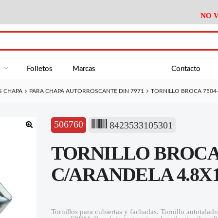
NO V
DA
Medición
Baño
Útiles M
NE
Electricidad
Cocina
Recipient
a
Folletos
Marcas
Contacto
Climatización
Hogar
Limpieza
S CHAPA
PARA CHAPA AUTORROSCANTE DIN 7971
TORNILLO BROCA 7504-
Tornillería
P.A.E.
Climatiza
AN
Varios Ferreteria
Útiles Cocina
Varios M
A
506760
8423533105301
Material Exposición
Medición
Baño
Útiles M
🔍
TORNILLO BROCA
Electricidad
Cocina
Recipient
Climatización
Hogar
Limpieza
C/ARANDELA 4.8X16 
Tornillería
P.A.E.
Climatiza
Varios Ferreteria
Útiles Cocina
Varios M
Tornillos para cubiertas y fachadas. Tornillo autotala
Material Exposición