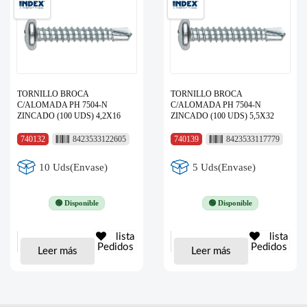
TORNILLO BROCA
TORNILLO BROCA
C/ALOMADA PH 7504-N
C/ALOMADA PH 7504-N
ZINCADO (100 UDS) 4,2X16
ZINCADO (100 UDS) 5,5X32
740132
8423533122605
740139
8423533117779
10 Uds(Envase)
5 Uds(Envase)
🟢 Disponible
🟢 Disponible
lista
lista
Pedidos
Pedidos
Leer más
Leer más