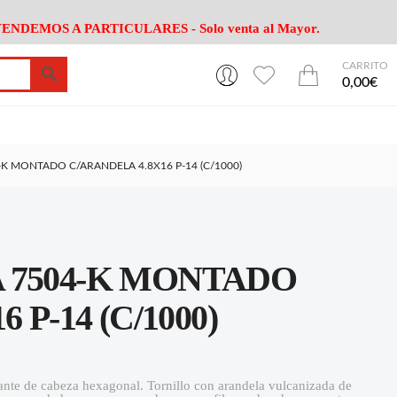
ENDEMOS A PARTICULARES - Solo venta al Mayor.
CARRITO
0
0
esa
Riego
Mobiliario
0,00€
es Cocina
Herramientas Jardín
Maquinaria Jardín
Cultivo
Camping
K MONTADO C/ARANDELA 4.8X16 P-14 (C/1000)
ción
Piscina
Animales
Agrotextiles
enaje
Varios Jardin
esa
Riego
Mobiliario
 7504-K MONTADO
es Cocina
Herramientas Jardín
Maquinaria Jardín
Cultivo
Camping
P-14 (C/1000)
ción
Piscina
Animales
Agrotextiles
enaje
Varios Jardin
drante de cabeza hexagonal. Tornillo con arandela vulcanizada de