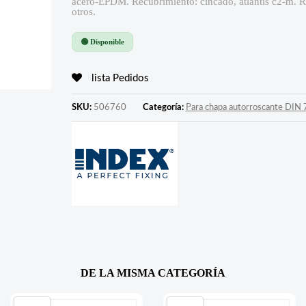
acero-EPDM. Recubrimiento: cincado, atlantis c2-m. 
otros.
🟢 Disponible
lista Pedidos
SKU:
506760
Categoría:
Para chapa autorroscante DIN
DE LA MISMA CATEGORÍA