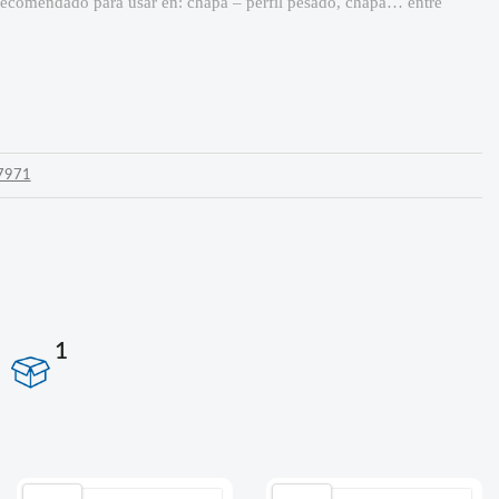
Recomendado para usar en: chapa – perfil pesado, chapa… entre
 7971
1