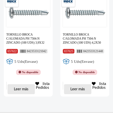
TORNILLO BROCA
TORNILLO BROCA
C/ALOMADA PH 7504-N
C/ALOMADA PH 7504-N
ZINCADO (100 UDS) 3,9X32
ZINCADO (100 UDS) 4,2X50
657622
8423533121042
657625
8423533121448
5 Uds(Envase)
5 Uds(Envase)
🔴 No disponible
🔴 No disponible
lista
lista
Pedidos
Pedidos
Leer más
Leer más