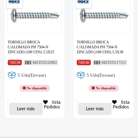
TORNILLO BROCA
TORNILLO BROCA
C/ALOMADA PH 7504-N
C/ALOMADA PH 7504-N
ZINCADO (100 UDS) 5,5X25
ZINCADO (100 UDS) 5,5X38
740138
8423533122063
740140
8423533117113
5 Uds(Envase)
5 Uds(Envase)
🔴 No disponible
🔴 No disponible
lista
lista
Pedidos
Pedidos
Leer más
Leer más