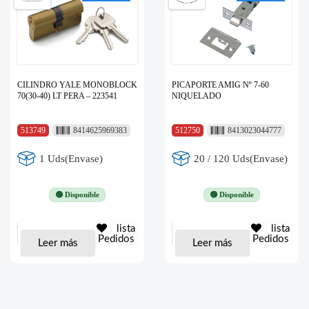
CILINDRO YALE MONOBLOCK
PICAPORTE AMIG Nº 7-60
70(30-40) LT PERA – 223541
NIQUELADO
513749
8414625969383
512750
8413023044777
1 Uds(Envase)
20 / 120 Uds(Envase)
🟢 Disponible
🟢 Disponible
lista
lista
Pedidos
Pedidos
Leer más
Leer más