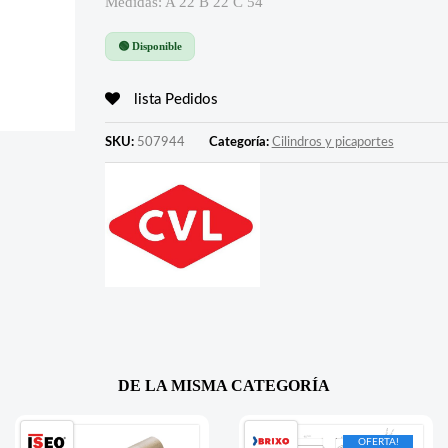
Medidas: A 22 B 22 C 54
🟢 Disponible
lista Pedidos
SKU:
507944
Categoría:
Cilindros y picaportes
DE LA MISMA CATEGORÍA
OFERTA!