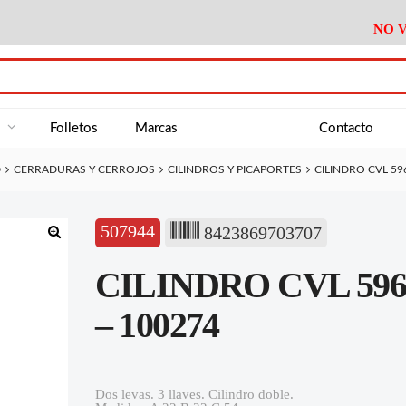
NO V
DA
Medición
Baño
Útiles M
NE
Electricidad
Cocina
Recipient
a
Folletos
Marcas
Contacto
Climatización
Hogar
Limpieza
D
CERRADURAS Y CERROJOS
CILINDROS Y PICAPORTES
CILINDRO CVL 596
Tornillería
P.A.E.
Climatiza
AN
Varios Ferreteria
Útiles Cocina
Varios M
A
507944
8423869703707
Material Exposición
Medición
Baño
Útiles M
🔍
CILINDRO CVL 5963/
Electricidad
Cocina
Recipient
Climatización
Hogar
Limpieza
– 100274
Tornillería
P.A.E.
Climatiza
Varios Ferreteria
Útiles Cocina
Varios M
Dos levas. 3 llaves. Cilindro doble.
Material Exposición