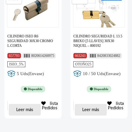
CILINDRO ISEO R6
CILINDRO SEGURIDAD L 13.5
SEGURIDAD 30X30 CROMO
BRIXO [5 LLAVES] 30X30
L.CORTA
NIQUEL – 800192
657793
8020614260975
663243
8420833024882
ISEO_5%
OTOÑO25
5 Uds(Envase)
10 / 50 Uds(Envase)
🟢 Disponible
🟢 Disponible
lista
lista
Pedidos
Pedidos
Leer más
Leer más