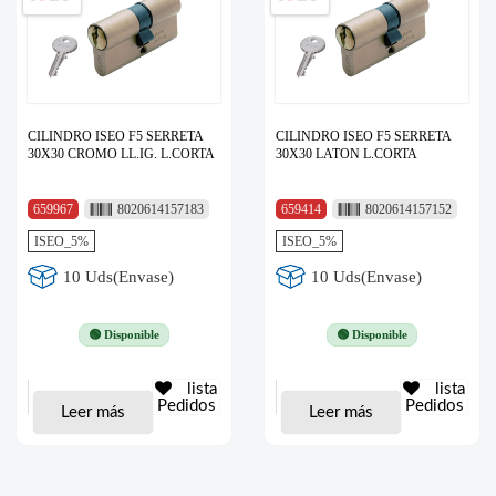
CILINDRO ISEO F5 SERRETA
CILINDRO ISEO F5 SERRETA
30X30 CROMO LL.IG. L.CORTA
30X30 LATON L.CORTA
659967
8020614157183
659414
8020614157152
ISEO_5%
ISEO_5%
10 Uds(Envase)
10 Uds(Envase)
🟢 Disponible
🟢 Disponible
lista
lista
Pedidos
Pedidos
Leer más
Leer más