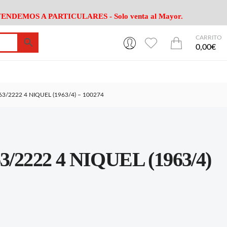
ENDEMOS A PARTICULARES - Solo venta al Mayor.
CARRITO
0
0
esa
Riego
Mobiliario
0,00€
es Cocina
Herramientas Jardín
Maquinaria Jardín
Cultivo
Camping
3/2222 4 NIQUEL (1963/4) – 100274
ción
Piscina
Animales
Agrotextiles
enaje
Varios Jardin
esa
Riego
Mobiliario
2222 4 NIQUEL (1963/4)
es Cocina
Herramientas Jardín
Maquinaria Jardín
Cultivo
Camping
ción
Piscina
Animales
Agrotextiles
enaje
Varios Jardin