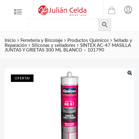
TIENDA
Tienda
Menu
0
ONLINE
Folletos
DE
Marcas
JULIAN
CELDA
Inicio
Ferretería y Bricolaje
Productos Químicos
Sellado y
Contacto
Reparación
Siliconas y selladores
SINTEX AC-47 MASILLA
S.L.
JUNTAS Y GRIETAS 300 ML BLANCO – 101790
Productos
de
ferretería.
OFERTA!
🔍