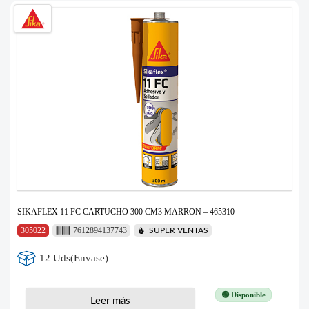
SIKAFLEX 11 FC CARTUCHO 300 CM3 MARRON – 465310
305022
7612894137743
SUPER VENTAS
12 Uds(Envase)
🟢 Disponible
Leer más