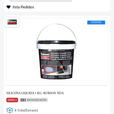
lista Pedidos
OFERTA!
SILICONA LIQUIDA 1 KG. RUBSON TEJA
660812
8410436244565
4 Uds(Envase)