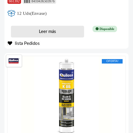
661392
8410436503976
12 Uds(Envase)
🟢 Disponible
Leer más
lista Pedidos
OFERTA!