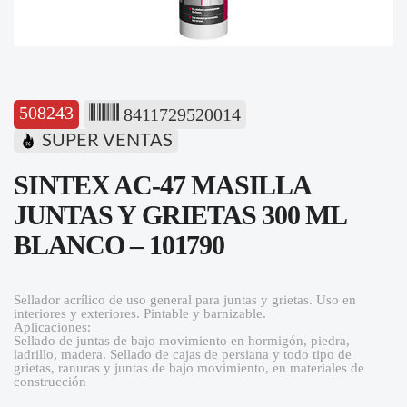
508243
8411729520014
SUPER VENTAS
SINTEX AC-47 MASILLA
JUNTAS Y GRIETAS 300 ML
BLANCO – 101790
Sellador acrílico de uso general para juntas y grietas. Uso en
interiores y exteriores. Pintable y barnizable.
Aplicaciones:
Sellado de juntas de bajo movimiento en hormigón, piedra,
ladrillo, madera. Sellado de cajas de persiana y todo tipo de
grietas, ranuras y juntas de bajo movimiento, en materiales de
construcción