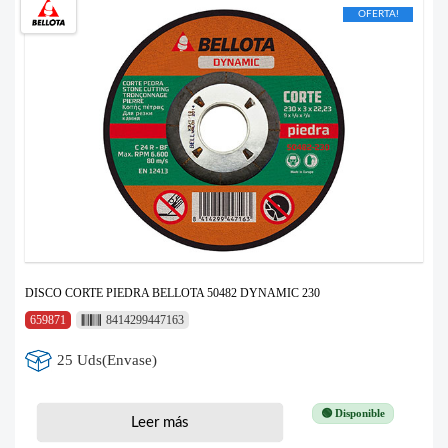
OFERTA!
DISCO CORTE PIEDRA BELLOTA 50482 DYNAMIC 230
659871
8414299447163
25 Uds(Envase)
🟢 Disponible
Leer más