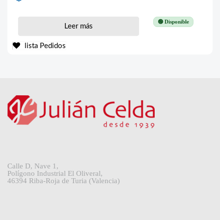
🟢 Disponible
Leer más
lista Pedidos
Calle D, Nave 1,
Polígono Industrial El Oliveral,
46394 Riba-Roja de Turia (Valencia)