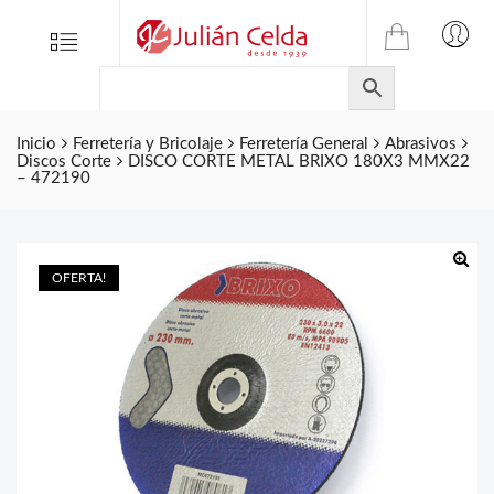
TIENDA
Tienda
Menu
0
ONLINE
Folletos
DE
Marcas
JULIAN
CELDA
Inicio
Ferretería y Bricolaje
Ferretería General
Abrasivos
Contacto
Discos Corte
DISCO CORTE METAL BRIXO 180X3 MMX22
S.L.
– 472190
Productos
de
ferretería.
OFERTA!
🔍