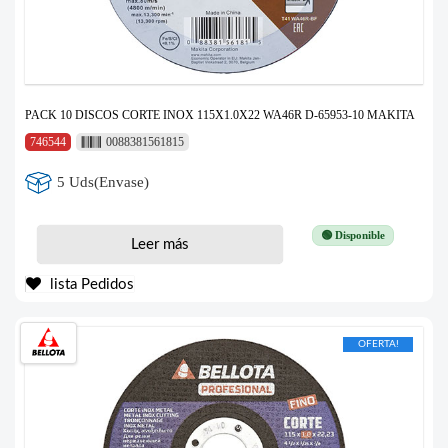
PACK 10 DISCOS CORTE INOX 115X1.0X22 WA46R D-65953-10 MAKITA
746544
0088381561815
5 Uds(Envase)
🟢 Disponible
Leer más
lista Pedidos
OFERTA!