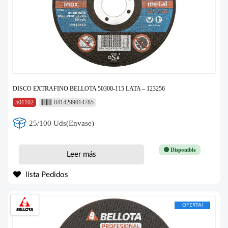
DISCO EXTRAFINO BELLOTA 50300-115 LATA – 123256
501102
8414299014785
25/100 Uds(Envase)
🟢 Disponible
Leer más
lista Pedidos
OFERTA!