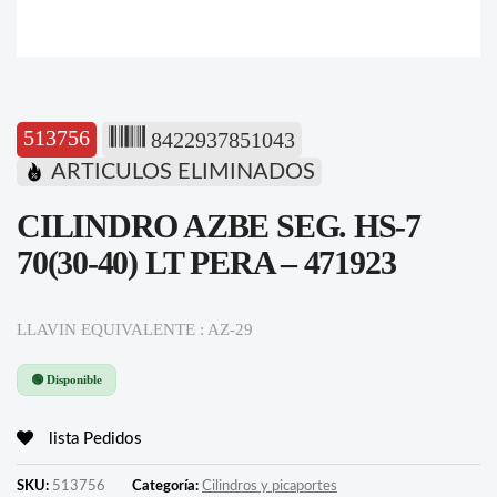
513756
8422937851043
ARTICULOS ELIMINADOS
CILINDRO AZBE SEG. HS-7
70(30-40) LT PERA – 471923
LLAVIN EQUIVALENTE : AZ-29
🟢 Disponible
lista Pedidos
SKU:
513756
Categoría:
Cilindros y picaportes