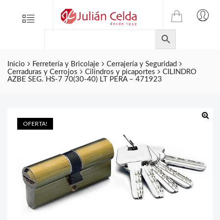
TIENDA
Tienda
Menu
0
ONLINE
Folletos
DE
Marcas
JULIAN
CELDA
Inicio
Ferretería y Bricolaje
Cerrajería y Seguridad
Contacto
Cerraduras y Cerrojos
Cilindros y picaportes
CILINDRO
S.L.
AZBE SEG. HS-7 70(30-40) LT PERA – 471923
Productos
de
ferretería.
OFERTA!
🔍