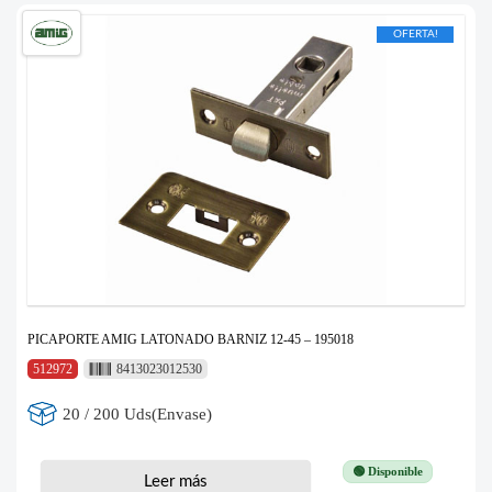
OFERTA!
PICAPORTE AMIG LATONADO BARNIZ 12-45 – 195018
512972
8413023012530
20 / 200 Uds(Envase)
🟢 Disponible
Leer más