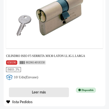
CILINDRO ISEO F5 SERRETA 30X30 LATON LL.IG.L.LARGA
658190
8020614018330
ISEO_5%
10 Uds(Envase)
🟢 Disponible
Leer más
lista Pedidos