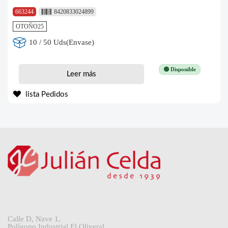
663244
8420833024899
OTOÑO25
10 / 50 Uds(Envase)
🟢 Disponible
Leer más
lista Pedidos
Calle D, Nave 1,
Polígono Industrial El Oliveral,