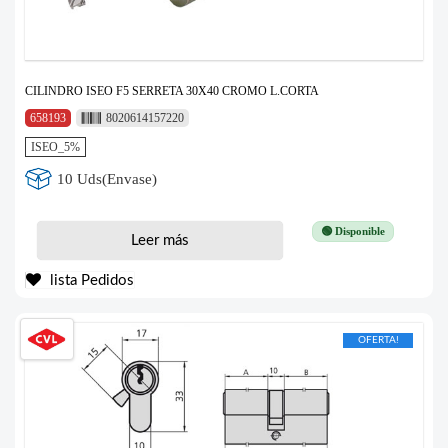
CILINDRO ISEO F5 SERRETA 30X40 CROMO L.CORTA
658193
8020614157220
ISEO_5%
10 Uds(Envase)
🟢 Disponible
Leer más
lista Pedidos
OFERTA!