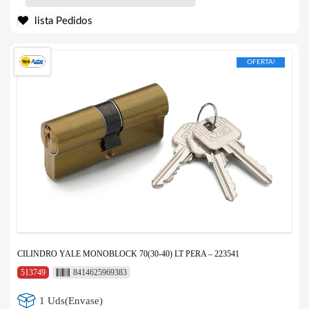
lista Pedidos
OFERTA!
CILINDRO YALE MONOBLOCK 70(30-40) LT PERA – 223541
513749
8414625969383
1 Uds(Envase)