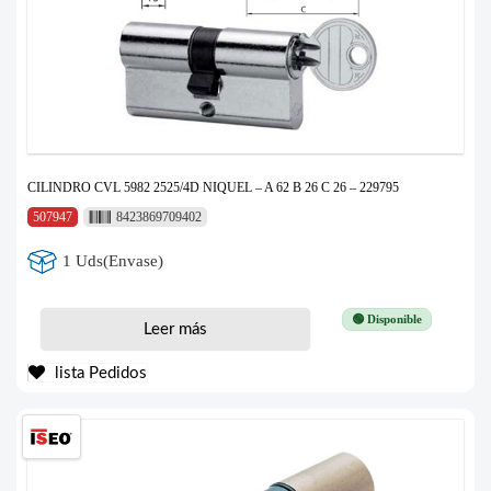
CILINDRO CVL 5982 2525/4D NIQUEL – A 62 B 26 C 26 – 229795
507947
8423869709402
1 Uds(Envase)
🟢 Disponible
Leer más
lista Pedidos