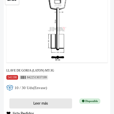
LLAVE DE GORJA (LATON) MT-3G
541198
8422513037199
10 / 30 Uds(Envase)
🟢 Disponible
Leer más
lista Pedidos