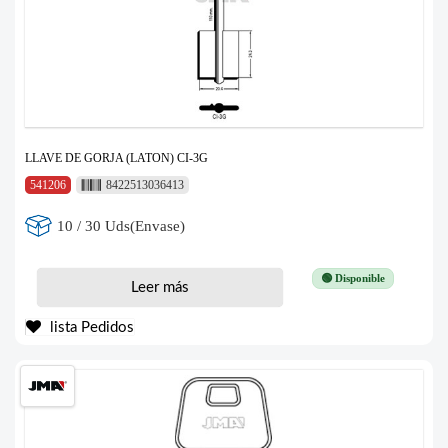
LLAVE DE GORJA (LATON) CI-3G
541206
8422513036413
10 / 30 Uds(Envase)
🟢 Disponible
Leer más
lista Pedidos