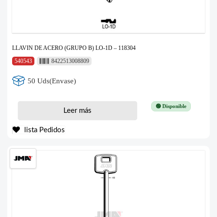
LLAVIN DE ACERO (GRUPO B) LO-1D – 118304
540543
8422513008809
50 Uds(Envase)
🟢 Disponible
Leer más
lista Pedidos