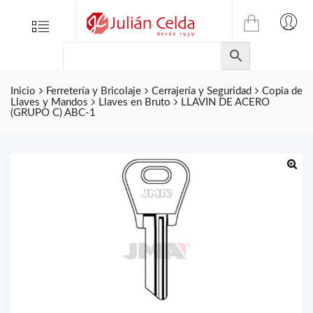
TIENDA
Tienda
Menu
0
ONLINE
Folletos
DE
Marcas
JULIAN
CELDA
Inicio
Ferretería y Bricolaje
Cerrajería y Seguridad
Copia de
Contacto
Llaves y Mandos
Llaves en Bruto
LLAVIN DE ACERO
S.L.
(GRUPO C) ABC-1
Productos
de
ferretería.
🔍