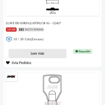
LLAVE DE GORJA (LATON) CR-1G – 122427
541208
8422513036444
10 / 30 Uds(Envase)
🟢 Disponible
Leer más
lista Pedidos