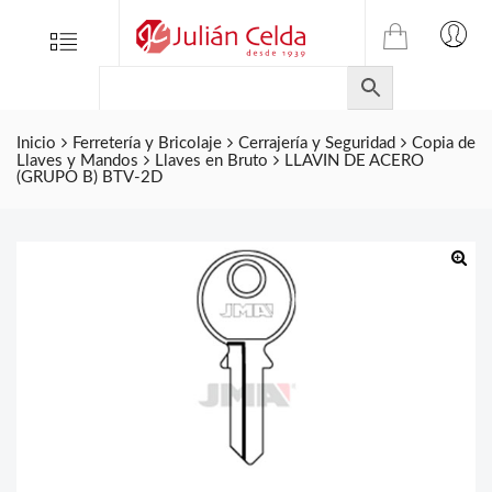
TIENDA
Tienda
Menu
0
ONLINE
Folletos
DE
Marcas
JULIAN
CELDA
Inicio
Ferretería y Bricolaje
Cerrajería y Seguridad
Copia de
Contacto
Llaves y Mandos
Llaves en Bruto
LLAVIN DE ACERO
S.L.
(GRUPO B) BTV-2D
Productos
de
ferretería.
🔍