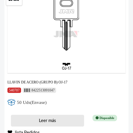
LLAVIN DE ACERO (GRUPO B) OJ-17
540707
8422513091047
50 Uds(Envase)
🟢 Disponible
Leer más
lista Pedidos