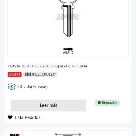
LLAVIN DE ACERO (GRUPO B) AGA-10 – 118144
540144
8422513001237
50 Uds(Envase)
🟢 Disponible
Leer más
lista Pedidos