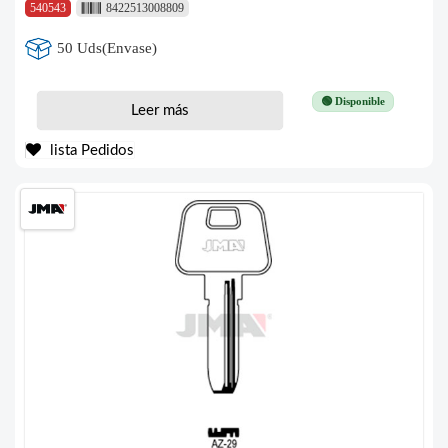
540543
8422513008809
50 Uds(Envase)
🟢 Disponible
Leer más
lista Pedidos