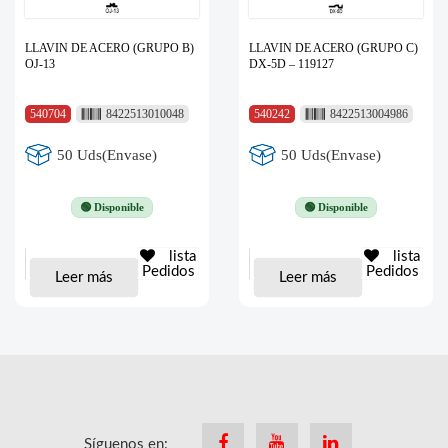
LLAVIN DE ACERO (GRUPO B)
LLAVIN DE ACERO (GRUPO C)
OJ-13
DX-5D – 119127
540704
8422513010048
540242
8422513004986
50 Uds(Envase)
50 Uds(Envase)
🟢 Disponible
🟢 Disponible
lista
lista
Pedidos
Pedidos
Leer más
Leer más
Síguenos en:
Facebook
Youtube
Linkedin