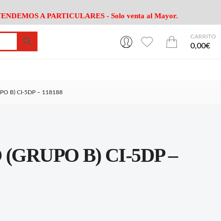
ENDEMOS A PARTICULARES - Solo venta al Mayor.
CARRITO
0
0
esa
Riego
Mobiliario
0,00€
es Cocina
Herramientas Jardín
Maquinaria Jardín
Cultivo
Camping
O B) CI-5DP – 118188
ción
Piscina
Animales
Agrotextiles
enaje
Varios Jardin
esa
Riego
Mobiliario
(GRUPO B) CI-5DP –
es Cocina
Herramientas Jardín
Maquinaria Jardín
Cultivo
Camping
ción
Piscina
Animales
Agrotextiles
enaje
Varios Jardin