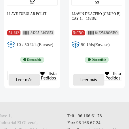
LLAVE TUBULAR PCI-1T
LLAVIN DE ACERO (GRUPO B)
CAY-1I – 118182
541612
8422513193673
540709
8422513003590
10 / 50 Uds(Envase)
50 Uds(Envase)
🟢 Disponible
🟢 Disponible
lista
lista
Pedidos
Pedidos
Leer más
Leer más
Nave 1,
Telf.: 96 166 61 78
ndustrial El Oliveral,
Fax: 96 166 67 24