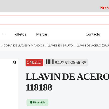
NO V
DA
Medición
Baño
Útiles M
NE
Electricidad
Cocina
Recipient
a
Folletos
Marcas
Contacto
Climatización
Hogar
Limpieza
D
COPIA DE LLAVES Y MANDOS
LLAVES EN BRUTO
LLAVIN DE ACERO (GRUP
Tornillería
P.A.E.
Climatiza
AN
Varios Ferreteria
Útiles Cocina
Varios M
A
540213
8422513004085
Material Exposición
Medición
Baño
Útiles M
🔍
LLAVIN DE ACERO 
Electricidad
Cocina
Recipient
Climatización
Hogar
Limpieza
118188
Tornillería
P.A.E.
Climatiza
Varios Ferreteria
Útiles Cocina
Varios M
🟢 Disponible
Material Exposición