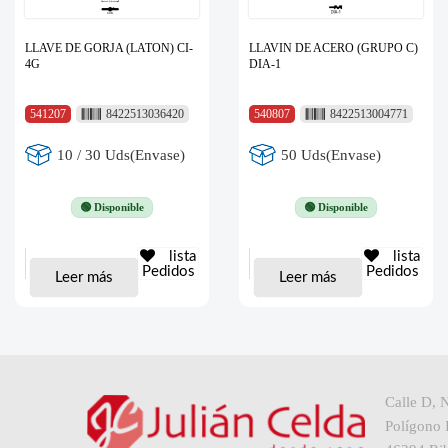
LLAVE DE GORJA (LATON) CI-
LLAVIN DE ACERO (GRUPO C)
4G
DIA-1
541207
8422513036420
540807
8422513004771
10 / 30 Uds(Envase)
50 Uds(Envase)
🟢 Disponible
🟢 Disponible
lista
lista
Pedidos
Pedidos
Leer más
Leer más
Calle D, 
Polígono I