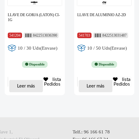
LLAVE DE GORJA (LATON) CI-
LLAVE DE ALUMINIO AZ-2D
1G
541204
8422513036390
541703
8422513031487
10 / 30 Uds(Envase)
10 / 50 Uds(Envase)
🟢 Disponible
🟢 Disponible
lista
lista
Pedidos
Pedidos
Leer más
Leer más
Nave 1,
Telf.: 96 166 61 78