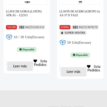
LLAVE DE GORJA (LATON)
LLAVIN DE ACERO (GRUPO A)
ATR-2G – 122313
AZ-37 D YALE
541200
8422513241114
659962
8422513678170
SUPER VENTAS
10 / 30 Uds(Envase)
50 Uds(Envase)
🟢 Disponible
🟢 Disponible
lista
Pedidos
Leer más
lista
Pedidos
Leer más