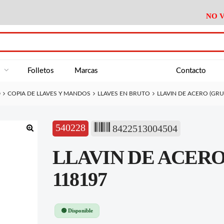
NO V
DA
Medición
Baño
Útiles M
NE
Electricidad
Cocina
Recipient
a
Folletos
Marcas
Contacto
Climatización
Hogar
Limpieza
D
COPIA DE LLAVES Y MANDOS
LLAVES EN BRUTO
LLAVIN DE ACERO (GRU
Tornillería
P.A.E.
Climatiza
AN
Varios Ferreteria
Útiles Cocina
Varios M
A
540228
8422513004504
Material Exposición
Medición
Baño
Útiles M
🔍
LLAVIN DE ACERO 
Electricidad
Cocina
Recipient
Climatización
Hogar
Limpieza
118197
Tornillería
P.A.E.
Climatiza
Varios Ferreteria
Útiles Cocina
Varios M
🟢 Disponible
Material Exposición