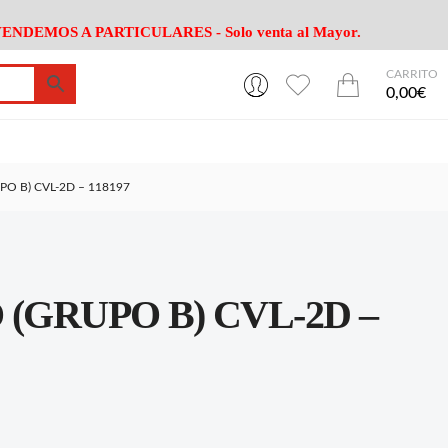
ENDEMOS A PARTICULARES - Solo venta al Mayor.
CARRITO
0
0
esa
Riego
Mobiliario
0,00€
es Cocina
Herramientas Jardín
Maquinaria Jardín
Cultivo
Camping
PO B) CVL-2D – 118197
ción
Piscina
Animales
Agrotextiles
enaje
Varios Jardin
esa
Riego
Mobiliario
(GRUPO B) CVL-2D –
es Cocina
Herramientas Jardín
Maquinaria Jardín
Cultivo
Camping
ción
Piscina
Animales
Agrotextiles
enaje
Varios Jardin