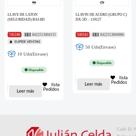
LLAVE DE LATON
LLAVIN DE ACERO (GRUPO C)
(SEGURIDAD) BAI-8D
DX-5D – 119127
741246
8422513604155
540242
8422513004986
SUPER VENTAS
50 Uds(Envase)
10 Uds(Envase)
🟢 Disponible
🟢 Disponible
lista
Pedidos
Leer más
lista
Pedidos
Leer más
Calle D, 