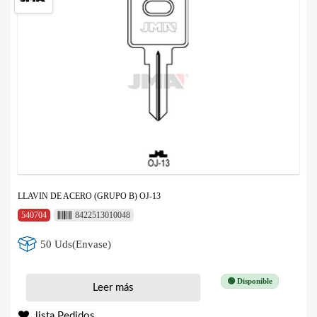
LLAVIN DE ACERO (GRUPO B) OJ-13
540704
8422513010048
50 Uds(Envase)
🟢 Disponible
Leer más
lista Pedidos