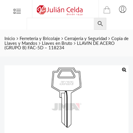
TIENDA
Tienda
Menu
0
ONLINE
Folletos
DE
Marcas
JULIAN
CELDA
Inicio
Ferretería y Bricolaje
Cerrajería y Seguridad
Copia de
Contacto
Llaves y Mandos
Llaves en Bruto
LLAVIN DE ACERO
S.L.
(GRUPO B) FAC-5D – 118234
Productos
de
ferretería.
🔍