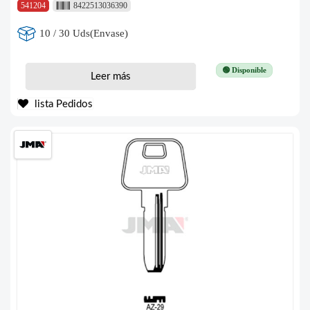
541204
8422513036390
10 / 30 Uds(Envase)
🟢 Disponible
Leer más
lista Pedidos