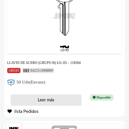
LLAVIN DE ACERO (GRUPO B) LO-1D – 118304
540543
8422513008809
50 Uds(Envase)
🟢 Disponible
Leer más
lista Pedidos