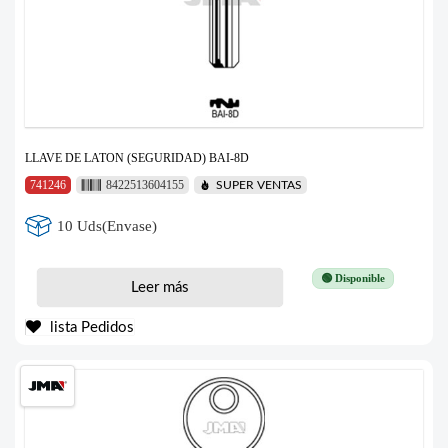
LLAVE DE LATON (SEGURIDAD) BAI-8D
741246
8422513604155
SUPER VENTAS
10 Uds(Envase)
🟢 Disponible
Leer más
lista Pedidos