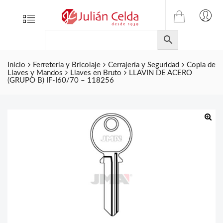
TIENDA
Tienda
Menu
0
ONLINE
Folletos
DE
Marcas
JULIAN
CELDA
Inicio
Ferretería y Bricolaje
Cerrajería y Seguridad
Copia de
Contacto
Llaves y Mandos
Llaves en Bruto
LLAVIN DE ACERO
S.L.
(GRUPO B) IF-I60/70 – 118256
Productos
de
ferretería.
🔍