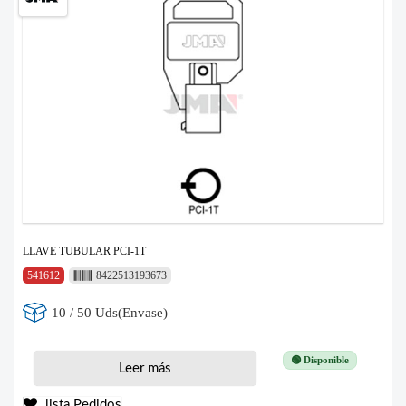
LLAVE TUBULAR PCI-1T
541612
8422513193673
10 / 50 Uds(Envase)
🟢 Disponible
Leer más
lista Pedidos