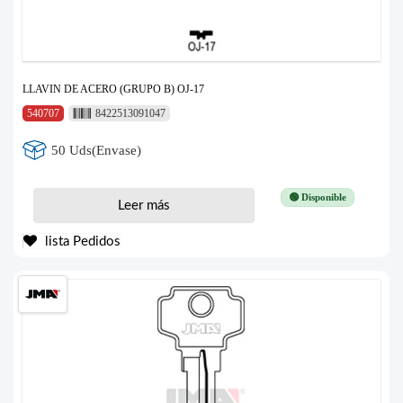
LLAVIN DE ACERO (GRUPO B) OJ-17
540707
8422513091047
50 Uds(Envase)
🟢 Disponible
Leer más
lista Pedidos