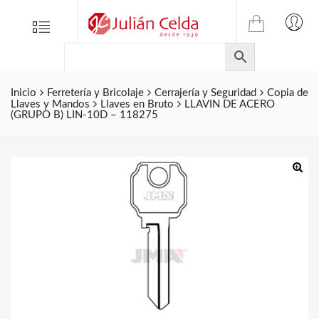
TIENDA
Tienda
Menu
0
ONLINE
Folletos
DE
Marcas
JULIAN
CELDA
Inicio
Ferretería y Bricolaje
Cerrajería y Seguridad
Copia de
Contacto
Llaves y Mandos
Llaves en Bruto
LLAVIN DE ACERO
S.L.
(GRUPO B) LIN-10D – 118275
Productos
de
ferretería.
🔍