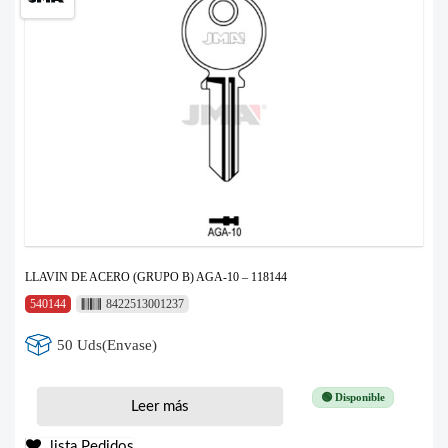
LLAVIN DE ACERO (GRUPO B) AGA-10 – 118144
540144
8422513001237
50 Uds(Envase)
🟢 Disponible
Leer más
lista Pedidos