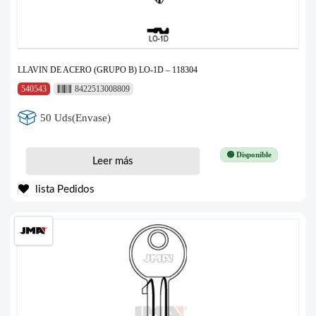
LLAVIN DE ACERO (GRUPO B) LO-1D – 118304
540543
8422513008809
50 Uds(Envase)
🟢 Disponible
Leer más
lista Pedidos