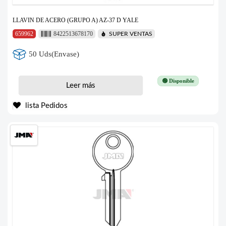
LLAVIN DE ACERO (GRUPO A) AZ-37 D YALE
659962
8422513678170
SUPER VENTAS
50 Uds(Envase)
🟢 Disponible
Leer más
lista Pedidos