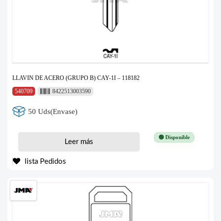
LLAVIN DE ACERO (GRUPO B) CAY-1I – 118182
540709
8422513003590
50 Uds(Envase)
🟢 Disponible
Leer más
lista Pedidos