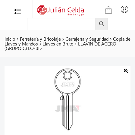
TIENDA
Tienda
Menu
0
ONLINE
Folletos
DE
Marcas
JULIAN
CELDA
Inicio
Ferretería y Bricolaje
Cerrajería y Seguridad
Copia de
Contacto
Llaves y Mandos
Llaves en Bruto
LLAVIN DE ACERO
S.L.
(GRUPO C) LO-3D
Productos
de
ferretería.
🔍