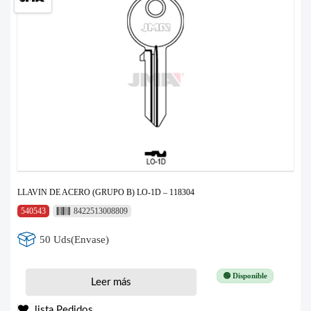
LLAVIN DE ACERO (GRUPO B) LO-1D – 118304
540543
8422513008809
50 Uds(Envase)
🟢 Disponible
Leer más
lista Pedidos