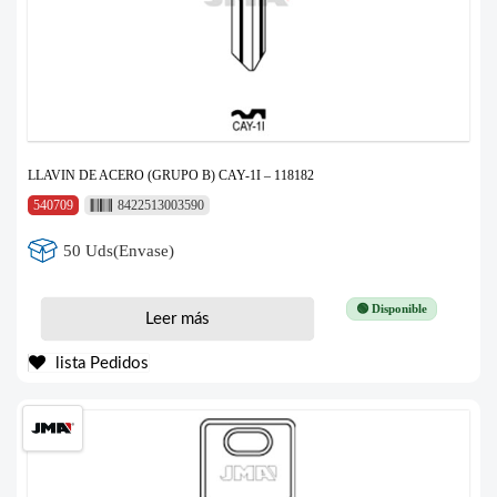
LLAVIN DE ACERO (GRUPO B) CAY-1I – 118182
540709
8422513003590
50 Uds(Envase)
🟢 Disponible
Leer más
lista Pedidos