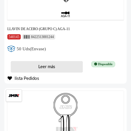
LLAVIN DE ACERO (GRUPO C) AGA-11
540145
8422513001244
50 Uds(Envase)
🟢 Disponible
Leer más
lista Pedidos