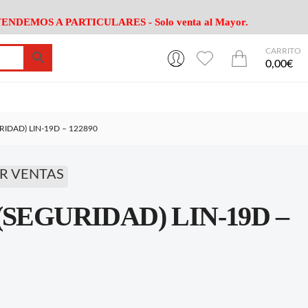
ENDEMOS A PARTICULARES - Solo venta al Mayor.
CARRITO
0
0
esa
Riego
Mobiliario
0,00€
es Cocina
Herramientas Jardín
Maquinaria Jardín
Cultivo
Camping
RIDAD) LIN-19D – 122890
ción
Piscina
Animales
Agrotextiles
enaje
Varios Jardin
R VENTAS
esa
Riego
Mobiliario
SEGURIDAD) LIN-19D –
es Cocina
Herramientas Jardín
Maquinaria Jardín
Cultivo
Camping
ción
Piscina
Animales
Agrotextiles
enaje
Varios Jardin