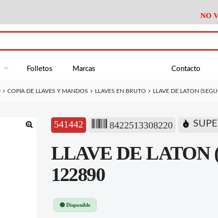
NO V
DA
Medición
Baño
Útiles M
NE
Electricidad
Cocina
Recipient
a
Folletos
Marcas
Contacto
Climatización
Hogar
Limpieza
D
COPIA DE LLAVES Y MANDOS
LLAVES EN BRUTO
LLAVE DE LATON (SEGU
Tornillería
P.A.E.
Climatiza
AN
Varios Ferreteria
Útiles Cocina
Varios M
A
541442
SUPE
8422513308220
Material Exposición
Medición
Baño
Útiles M
🔍
LLAVE DE LATON (
Electricidad
Cocina
Recipient
Climatización
Hogar
Limpieza
122890
Tornillería
P.A.E.
Climatiza
Varios Ferreteria
Útiles Cocina
Varios M
🟢 Disponible
Material Exposición