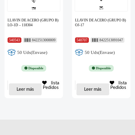
LLAVIN DE ACERO (GRUPO B)
LLAVIN DE ACERO (GRUPO B)
LO-1D – 118304
OJ-17
540543
8422513008809
540707
8422513091047
50 Uds(Envase)
50 Uds(Envase)
🟢 Disponible
🟢 Disponible
lista
lista
Pedidos
Pedidos
Leer más
Leer más