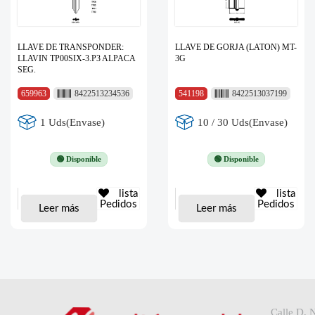
LLAVE DE TRANSPONDER:
LLAVE DE GORJA (LATON) MT-
LLAVIN TP00SIX-3.P3 ALPACA
3G
SEG.
659963
8422513234536
541198
8422513037199
1 Uds(Envase)
10 / 30 Uds(Envase)
🟢 Disponible
🟢 Disponible
lista
lista
Pedidos
Pedidos
Leer más
Leer más
Calle D, 