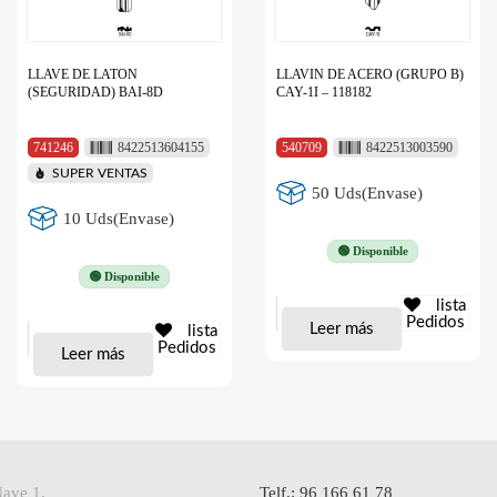
LLAVE DE LATON
LLAVIN DE ACERO (GRUPO B)
(SEGURIDAD) BAI-8D
CAY-1I – 118182
741246
8422513604155
540709
8422513003590
SUPER VENTAS
50 Uds(Envase)
10 Uds(Envase)
🟢 Disponible
🟢 Disponible
lista
Pedidos
Leer más
lista
Pedidos
Leer más
Nave 1,
Telf.: 96 166 61 78