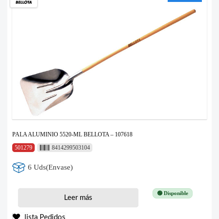
PALA ALUMINIO 5520-ML BELLOTA – 107618
501279
8414299503104
6 Uds(Envase)
🟢 Disponible
Leer más
lista Pedidos