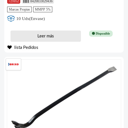
721052
8420833029436
Marcas Propias
MMPP 5%
10 Uds(Envase)
🟢 Disponible
Leer más
lista Pedidos