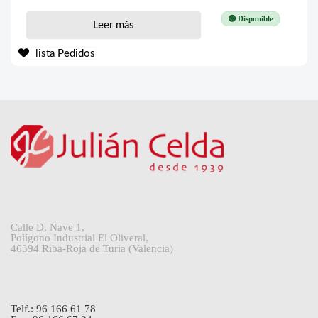
🟢 Disponible
Leer más
lista Pedidos
Calle D, Nave 1,
Polígono Industrial El Oliveral,
46394 Riba-Roja de Turia (Valencia)
Telf.: 96 166 61 78