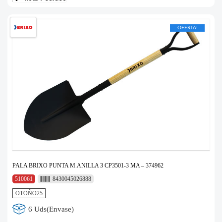
OFERTA!
PALA BRIXO PUNTA M.ANILLA 3 CP3501-3 MA – 374962
510061
8430045026888
OTOÑO25
6 Uds(Envase)