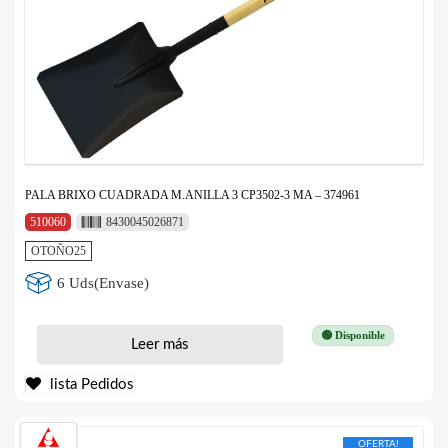
PALA BRIXO CUADRADA M.ANILLA 3 CP3502-3 MA – 374961
510060
8430045026871
OTOÑO25
6 Uds(Envase)
🟢 Disponible
Leer más
lista Pedidos
OFERTA!