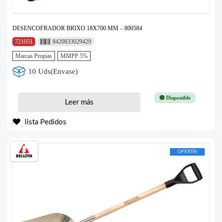
DESENCOFRADOR BRIXO 18X700 MM – 800584
721051
8420833029429
Marcas Propias
MMPP 5%
10 Uds(Envase)
🟢 Disponible
Leer más
lista Pedidos
OFERTA!