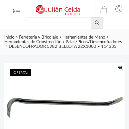
TIENDA
Tienda
Menu
0
ONLINE
Folletos
DE
Marcas
JULIAN
CELDA
Inicio
Ferretería y Bricolaje
Herramientas de Mano
Contacto
Herramientas de Construcción
Palas/Picos/Desencofradores
S.L.
DESENCOFRADOR 5982 BELLOTA 22X1000 – 114333
Productos
de
ferretería.
OFERTA!
🔍