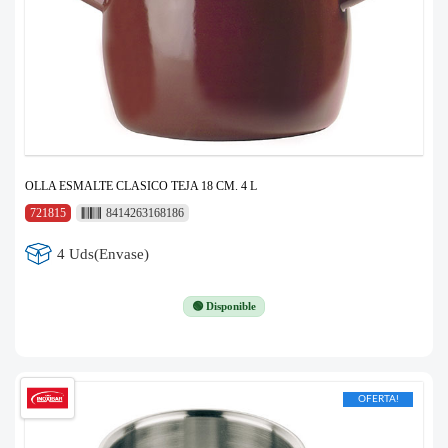
OLLA ESMALTE CLASICO TEJA 18 CM. 4 L
721815
8414263168186
4 Uds(Envase)
🟢 Disponible
OFERTA!