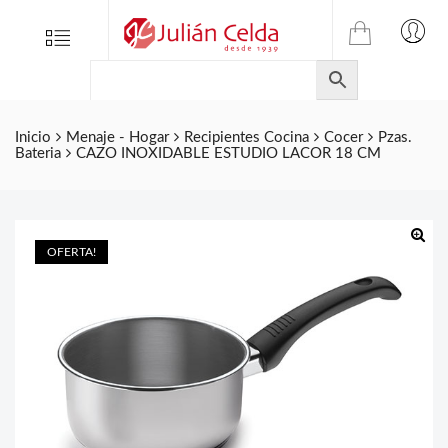
TIENDA
Tienda
Menu
0
ONLINE
Folletos
DE
Marcas
JULIAN
CELDA
Contacto
Inicio
Menaje - Hogar
Recipientes Cocina
Cocer
Pzas.
Bateria
CAZO INOXIDABLE ESTUDIO LACOR 18 CM
S.L.
Productos
de
ferretería.
OFERTA!
🔍