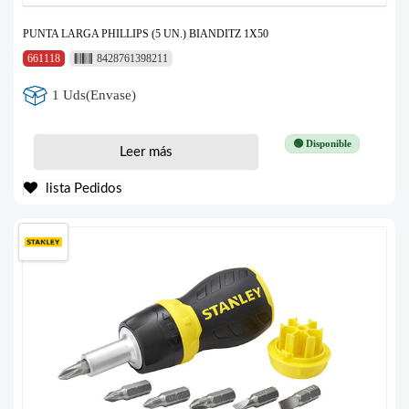
PUNTA LARGA PHILLIPS (5 UN.) BIANDITZ 1X50
661118
8428761398211
1 Uds(Envase)
🟢 Disponible
Leer más
lista Pedidos