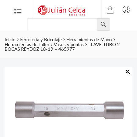
TIENDA
Tienda
Menu
0
ONLINE
Folletos
DE
Marcas
JULIAN
CELDA
Inicio
Ferretería y Bricolaje
Herramientas de Mano
Contacto
Herramientas de Taller
Vasos y puntas
LLAVE TUBO 2
S.L.
BOCAS REYDOZ 18-19 – 465977
Productos
de
ferretería.
🔍