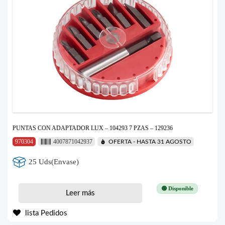
PUNTAS CON ADAPTADOR LUX – 104293 7 PZAS – 129236
970304
4007871042937
OFERTA - HASTA 31 AGOSTO
25 Uds(Envase)
🟢 Disponible
Leer más
lista Pedidos