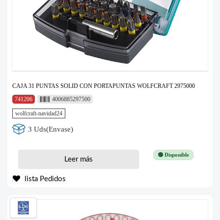
CAJA 31 PUNTAS SOLID CON PORTAPUNTAS WOLFCRAFT 2975000
741206
4006885297500
wolfcraft-navidad24
3 Uds(Envase)
🟢 Disponible
Leer más
lista Pedidos