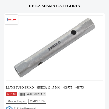
DE LA MISMA CATEGORÍA
LLAVE TUBO BRIXO – HUECA 16-17 MM – 468775 – 468775
662589
8420833029337
Marcas Propias
MMPP 10%
5 Uds(Envase)