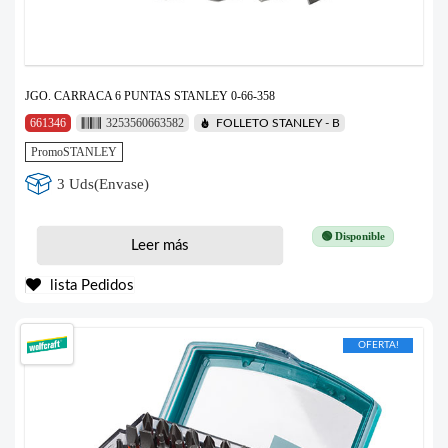
JGO. CARRACA 6 PUNTAS STANLEY 0-66-358
661346
3253560663582
FOLLETO STANLEY - B
PromoSTANLEY
3 Uds(Envase)
🟢 Disponible
Leer más
lista Pedidos
OFERTA!