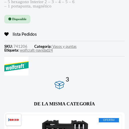
– 5 hexagono Interior 2 – 3 – 4 – 5 – 6
– 1 portapunta, magnético
🟢 Disponible
lista Pedidos
SKU:
741206
Categoría:
Vasos y puntas
Etiqueta:
wolfcraft-navidad24
3
DE LA MISMA CATEGORÍA
OFERTA!