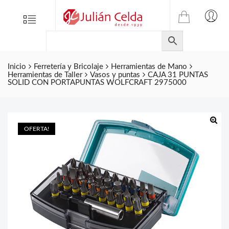
TIENDA
Tienda
Menu
0
ONLINE
Folletos
DE
Marcas
JULIAN
CELDA
Inicio
Ferretería y Bricolaje
Herramientas de Mano
Contacto
Herramientas de Taller
Vasos y puntas
CAJA 31 PUNTAS
S.L.
SOLID CON PORTAPUNTAS WOLFCRAFT 2975000
Productos
de
ferretería.
OFERTA!
🔍