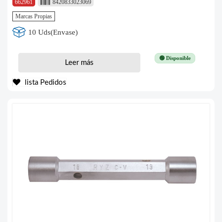
662961
8420833023069
Marcas Propias
10 Uds(Envase)
🟢 Disponible
Leer más
lista Pedidos