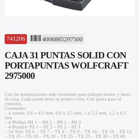
741206
4006885297500
CAJA 31 PUNTAS SOLID CON
PORTAPUNTAS WOLFCRAFT
2975000
Con las terminaciones más corrientes para trabajar dentro y fuera
de casa. Cada punta tiene su propio color. Con pinza para el
cinturón.
Contenido:
– 4 ranura, 0,6 x 4,5 mm, 0,8 x 5,5 mm, 1 x 5,5 mm, 1,2 x 6,5
mm
– 4 Phillips PH 1 – PH 2 – PH 2 – PH 3
– 4 Pozidriv PZ 1 – PZ 2 – PZ 2 – PZ 3
– 14 Torx TX 6 – TX 7 – TX 8 – TX 9 – TX 10 – TX 10 – TX 15
– TX 15 – TX 20 – TX 20 – TX 25 – TX 25 – TX 30 – TX 40