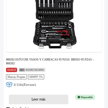
800202 ESTUCHE VASOS Y CARRACAS 95 PZAS. BRIXO 95 PZAS –
800202
664929
8420833024981
Marcas Propias
MMPP 5%
4 Uds(Envase)
🟢 Disponible
Leer más