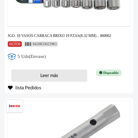
JGO. 18 VASOS CARRACA BRIXO 19 PZAS(8-32 MM) – 800062
662958
8420833022963
5 Uds(Envase)
🟢 Disponible
Leer más
lista Pedidos