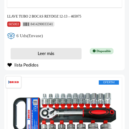
LLAVE TUBO 2 BOCAS REYDOZ 12-13 – 465975
605003
8414290033341
6 Uds(Envase)
🟢 Disponible
Leer más
lista Pedidos
OFERTA!