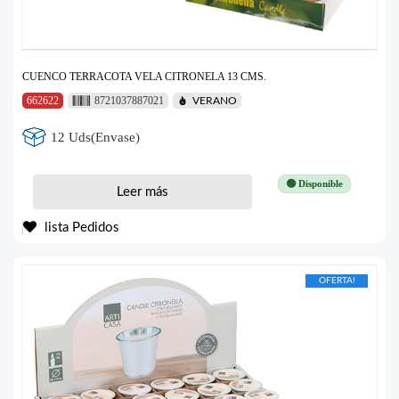
CUENCO TERRACOTA VELA CITRONELA 13 CMS.
662622
8721037887021
VERANO
12 Uds(Envase)
🟢 Disponible
Leer más
lista Pedidos
OFERTA!