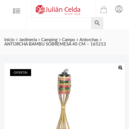
TIENDA
Tienda
Menu
0
ONLINE
Folletos
DE
Marcas
JULIAN
CELDA
Contacto
Inicio
Jardinería
Camping
Campo
Antorchas
ANTORCHA BAMBU SOBREMESA 40 CM – 165213
S.L.
Productos
de
ferretería.
OFERTA!
🔍