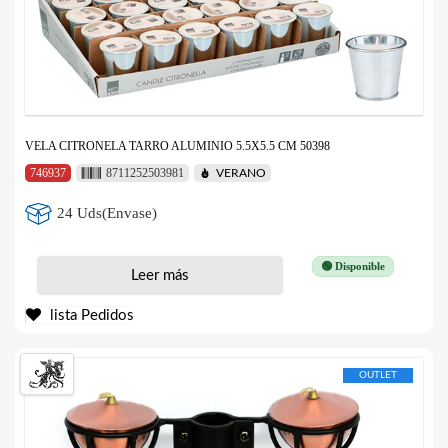
VELA CITRONELA TARRO ALUMINIO 5.5X5.5 CM 50398
746937
8711252503981
VERANO
24 Uds(Envase)
🟢 Disponible
Leer más
lista Pedidos
OUTLET