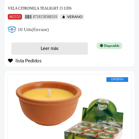
VELA CITRONELA TEALIGHT 15 UDS
662153
8718158588319
VERANO
10 Uds(Envase)
🟢 Disponible
Leer más
lista Pedidos
OFERTA!