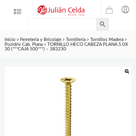
TIENDA
Tienda
Menu
0
ONLINE
Folletos
DE
Marcas
JULIAN
CELDA
Inicio
Ferretería y Bricolaje
Tornillería
Tornillos Madera
Contacto
Pozidriv Cab. Plana
TORNILLO HECO CABEZA PLANA 5.0X
S.L.
30 (***CAJA 500***) – 383230
Productos
de
ferretería.
🔍