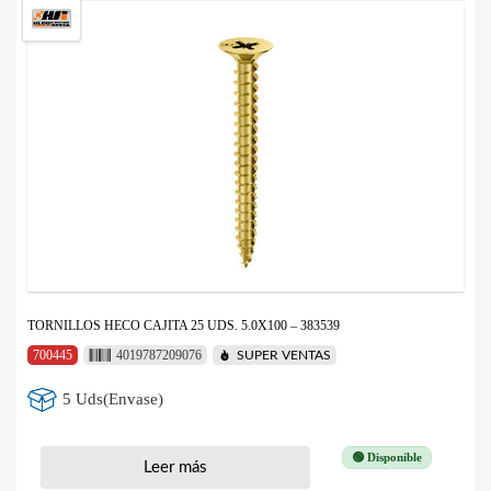
TORNILLOS HECO CAJITA 25 UDS. 5.0X100 – 383539
700445
4019787209076
SUPER VENTAS
5 Uds(Envase)
🟢 Disponible
Leer más