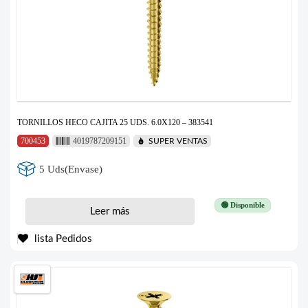
TORNILLOS HECO CAJITA 25 UDS. 6.0X120 – 383541
700453
4019787209151
SUPER VENTAS
5 Uds(Envase)
🟢 Disponible
Leer más
lista Pedidos