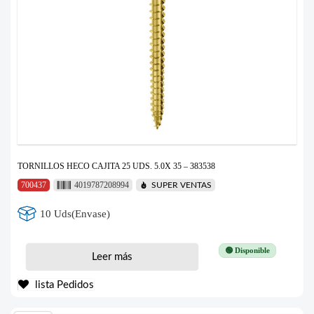
TORNILLOS HECO CAJITA 25 UDS. 5.0X 35 – 383538
700437
4019787208994
SUPER VENTAS
10 Uds(Envase)
🟢 Disponible
Leer más
lista Pedidos