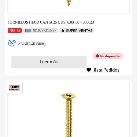
TORNILLOS HECO CAJITA 25 UDS. 6.0X 60 – 383623
700448
4019787213387
SUPER VENTAS
5 Uds(Envase)
🔴 No disponible
Leer más
lista Pedidos