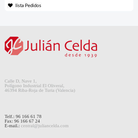
lista Pedidos
Calle D, Nave 1,
Polígono Industrial El Oliveral,
46394 Riba-Roja de Turia (Valencia)
Telf.: 96 166 61 78
Fax: 96 166 67 24
E-mail.:
central@juliancelda.com