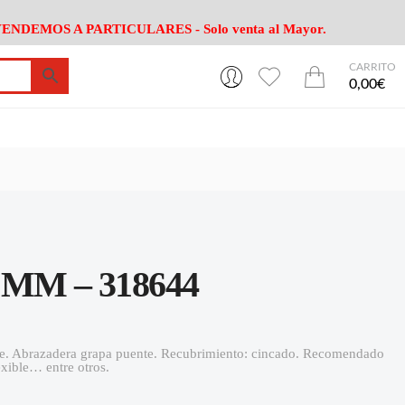
ENDEMOS A PARTICULARES - Solo venta al Mayor.
CARRITO
0
0
esa
Riego
Mobiliario
0,00€
es Cocina
Herramientas Jardín
Maquinaria Jardín
Cultivo
Camping
ción
Piscina
Animales
Agrotextiles
enaje
Varios Jardin
esa
Riego
Mobiliario
MM – 318644
es Cocina
Herramientas Jardín
Maquinaria Jardín
Cultivo
Camping
ción
Piscina
Animales
nte. Abrazadera grapa puente. Recubrimiento: cincado. Recomendado
exible… entre otros.
Agrotextiles
enaje
Varios Jardin