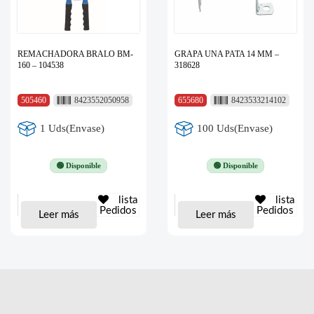
REMACHADORA BRALO BM-
GRAPA UNA PATA 14 MM –
160 – 104538
318628
505460
8423552050958
655680
8423533214102
1 Uds(Envase)
100 Uds(Envase)
🟢 Disponible
🟢 Disponible
lista
lista
Pedidos
Pedidos
Leer más
Leer más