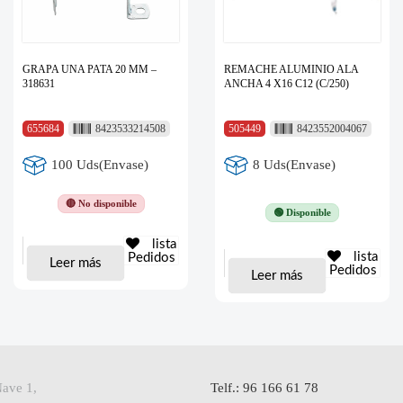
GRAPA UNA PATA 20 MM –
REMACHE ALUMINIO ALA
318631
ANCHA 4 X16 C12 (C/250)
655684
8423533214508
505449
8423552004067
100 Uds(Envase)
8 Uds(Envase)
🔴 No disponible
🟢 Disponible
lista
lista
Pedidos
Leer más
Pedidos
Leer más
Nave 1,
Telf.: 96 166 61 78