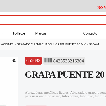
NO V
DA
Medición
Baño
Útiles M
NE
Electricidad
Cocina
Recipient
a
Folletos
Marcas
Contacto
Climatización
Hogar
Limpieza
IJACIONES
GRAPADO Y REMACHADO
GRAPA PUENTE 20 MM – 318644
Tornillería
P.A.E.
Climatiza
AN
Varios Ferreteria
Útiles Cocina
Varios M
A
655693
8423533216304
Material Exposición
Medición
Baño
Útiles M
🔍
GRAPA PUENTE 20 
Electricidad
Cocina
Recipient
Climatización
Hogar
Limpieza
Tornillería
P.A.E.
Climatiza
Abrazaderas metálicas ligeras. Abrazadera grapa pue
para usar en: tubo acero, tubo cobre, tubo pvc, tubo fl
Varios Ferreteria
Útiles Cocina
Varios M
Material Exposición