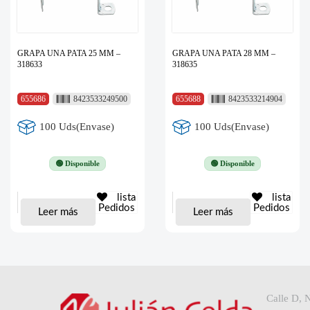
GRAPA UNA PATA 25 MM –
GRAPA UNA PATA 28 MM –
318633
318635
655686
8423533249500
655688
8423533214904
100 Uds(Envase)
100 Uds(Envase)
🟢 Disponible
🟢 Disponible
lista
lista
Pedidos
Pedidos
Leer más
Leer más
Calle D, 