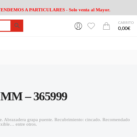
ENDEMOS A PARTICULARES - Solo venta al Mayor.
CARRITO
0
0
esa
Riego
Mobiliario
0,00€
es Cocina
Herramientas Jardín
Maquinaria Jardín
Cultivo
Camping
ción
Piscina
Animales
Agrotextiles
enaje
Varios Jardin
esa
Riego
Mobiliario
MM – 365999
es Cocina
Herramientas Jardín
Maquinaria Jardín
Cultivo
Camping
ción
Piscina
Animales
nte. Abrazadera grapa puente. Recubrimiento: cincado. Recomendado
exible… entre otros.
Agrotextiles
enaje
Varios Jardin