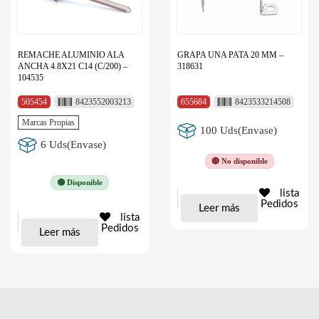
REMACHE ALUMINIO ALA
GRAPA UNA PATA 20 MM –
ANCHA 4.8X21 C14 (C/200) –
318631
104535
505454
8423552003213
655684
8423533214508
Marcas Propias
100 Uds(Envase)
6 Uds(Envase)
🔴 No disponible
🟢 Disponible
lista
Pedidos
Leer más
lista
Pedidos
Leer más