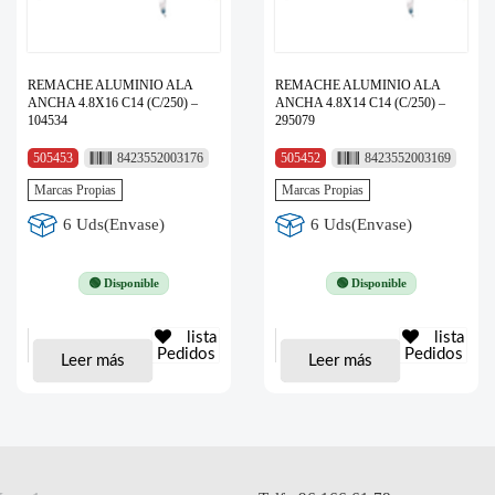
REMACHE ALUMINIO ALA
REMACHE ALUMINIO ALA
ANCHA 4.8X16 C14 (C/250) –
ANCHA 4.8X14 C14 (C/250) –
104534
295079
505453
8423552003176
505452
8423552003169
Marcas Propias
Marcas Propias
6 Uds(Envase)
6 Uds(Envase)
🟢 Disponible
🟢 Disponible
lista
lista
Pedidos
Pedidos
Leer más
Leer más