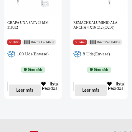
GRAPA UNA PATA 22 MM –
REMACHE ALUMINIO ALA
318632
ANCHA 4 X16 C12 (C/250)
655685
8423533214607
505449
8423552004067
100 Uds(Envase)
8 Uds(Envase)
🟢 Disponible
🟢 Disponible
lista
lista
Pedidos
Pedidos
Leer más
Leer más