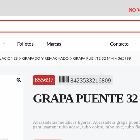
NO V
DA
Medición
Baño
Útiles M
NE
Electricidad
Cocina
Recipient
a
Folletos
Marcas
Contacto
Climatización
Hogar
Limpieza
IJACIONES
GRAPADO Y REMACHADO
GRAPA PUENTE 32 MM – 365999
Tornillería
P.A.E.
Climatiza
AN
Varios Ferreteria
Útiles Cocina
Varios M
A
655697
8423533216809
Material Exposición
Medición
Baño
Útiles M
🔍
GRAPA PUENTE 32 
Electricidad
Cocina
Recipient
Climatización
Hogar
Limpieza
Tornillería
P.A.E.
Climatiza
Abrazaderas metálicas ligeras. Abrazadera grapa pue
para usar en: tubo acero, tubo cobre, tubo pvc, tubo fl
Varios Ferreteria
Útiles Cocina
Varios M
Material Exposición