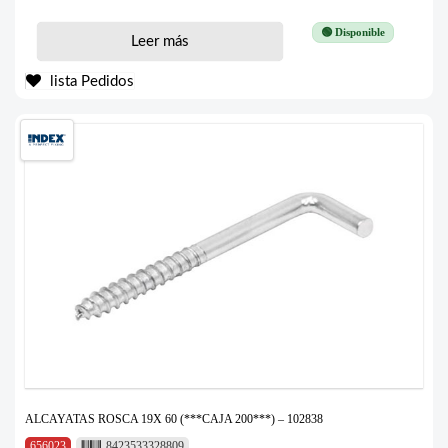
🟢 Disponible
Leer más
lista Pedidos
ALCAYATAS ROSCA 19X 60 (***CAJA 200***) – 102838
656023
8423533328809