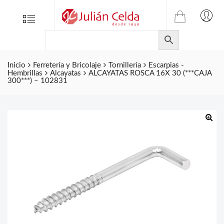
TIENDA
Tienda
Menu
0
ONLINE
Folletos
DE
Marcas
JULIAN
CELDA
Inicio
Ferretería y Bricolaje
Tornillería
Escarpias -
Contacto
Hembrillas
Alcayatas
ALCAYATAS ROSCA 16X 30 (***CAJA
S.L.
300***) – 102831
Productos
de
ferretería.
🔍