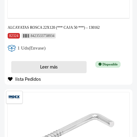
ALCAYATAS ROSCA 22X120 (*** CAJA 50 ***) – 130162
82324
8423533758934
1 Uds(Envase)
🟢 Disponible
Leer más
lista Pedidos