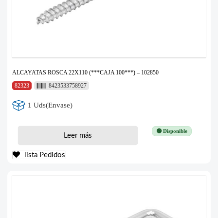
ALCAYATAS ROSCA 22X110 (***CAJA 100***) – 102850
82323
8423533758927
1 Uds(Envase)
🟢 Disponible
Leer más
lista Pedidos