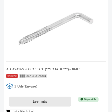
ALCAYATAS ROSCA 16X 30 (***CAJA 300***) – 102831
656020
8423533328304
1 Uds(Envase)
🟢 Disponible
Leer más
lista Pedidos