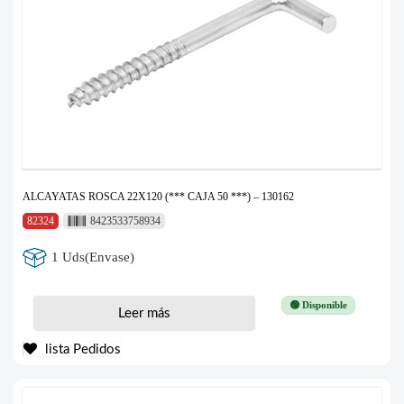
ALCAYATAS ROSCA 22X120 (*** CAJA 50 ***) – 130162
82324
8423533758934
1 Uds(Envase)
🟢 Disponible
Leer más
lista Pedidos