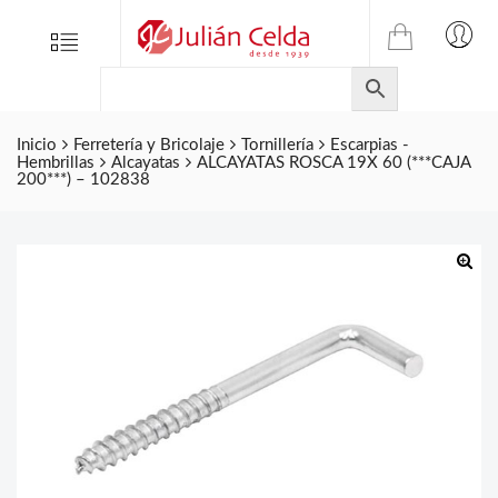
TIENDA
Tienda
Menu
0
ONLINE
Folletos
DE
Marcas
JULIAN
CELDA
Inicio
Ferretería y Bricolaje
Tornillería
Escarpias -
Contacto
Hembrillas
Alcayatas
ALCAYATAS ROSCA 19X 60 (***CAJA
S.L.
200***) – 102838
Productos
de
ferretería.
🔍