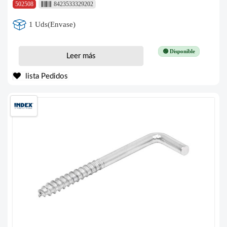
502508
8423533329202
1 Uds(Envase)
🟢 Disponible
Leer más
lista Pedidos