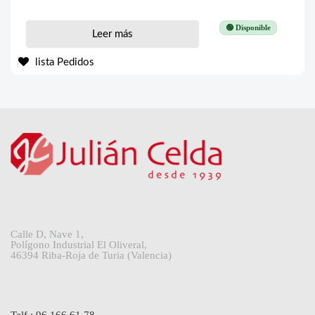
🟢 Disponible
Leer más
lista Pedidos
Calle D, Nave 1,
Polígono Industrial El Oliveral,
46394 Riba-Roja de Turia (Valencia)
Telf.: 96 166 61 78