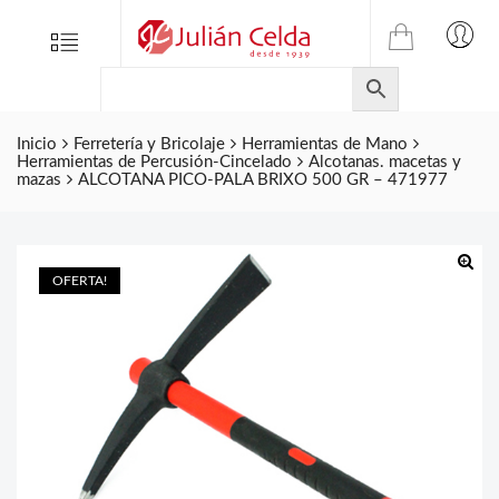
TIENDA
Tienda
Menu
0
ONLINE
Folletos
DE
Marcas
JULIAN
CELDA
Inicio
Ferretería y Bricolaje
Herramientas de Mano
Contacto
Herramientas de Percusión-Cincelado
Alcotanas. macetas y
S.L.
mazas
ALCOTANA PICO-PALA BRIXO 500 GR – 471977
Productos
de
ferretería.
OFERTA!
🔍