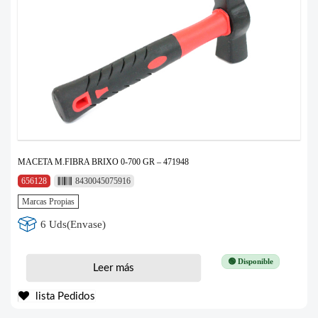
MACETA M.FIBRA BRIXO 0-700 GR – 471948
656128
8430045075916
Marcas Propias
6 Uds(Envase)
🟢 Disponible
Leer más
lista Pedidos