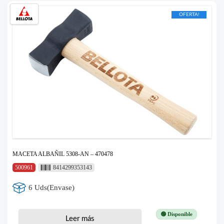
OFERTA!
MACETA ALBAÑIL 5308-AN – 470478
500961
8414299353143
6 Uds(Envase)
🟢 Disponible
Leer más