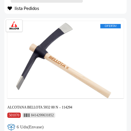
lista Pedidos
OFERTA!
ALCOTANA BELLOTA 5932 00 N – 114294
501070
8414299631852
6 Uds(Envase)