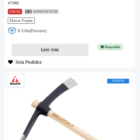
471982
656162
8430045076258
Marcas Propias
6 Uds(Envase)
🟢 Disponible
Leer más
lista Pedidos
OFERTA!