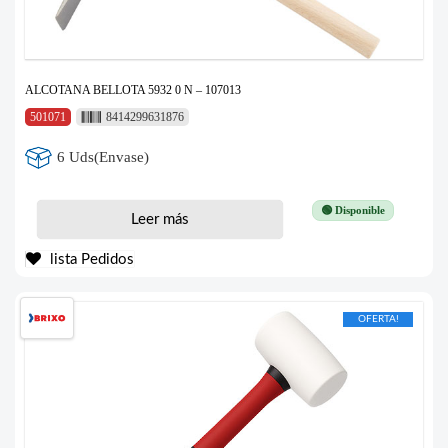
ALCOTANA BELLOTA 5932 0 N – 107013
501071
8414299631876
6 Uds(Envase)
🟢 Disponible
Leer más
lista Pedidos
OFERTA!