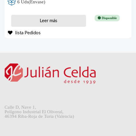
6 Uds(Envase)
🟢 Disponible
Leer más
lista Pedidos
Calle D, Nave 1,
Polígono Industrial El Oliveral,
46394 Riba-Roja de Turia (Valencia)