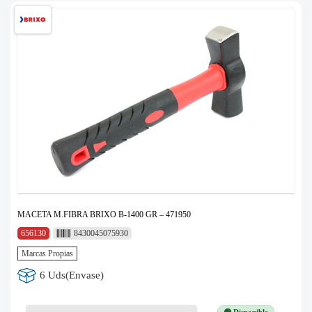
MACETA M.FIBRA BRIXO B-1400 GR – 471950
656130
8430045075930
Marcas Propias
6 Uds(Envase)
🟢 Disponible