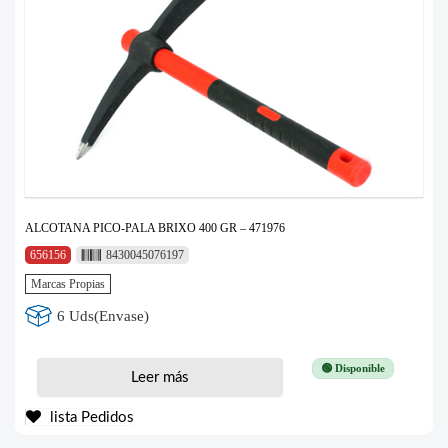
ALCOTANA PICO-PALA BRIXO 400 GR – 471976
656156
8430045076197
Marcas Propias
6 Uds(Envase)
🟢 Disponible
Leer más
lista Pedidos