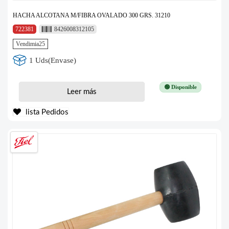
HACHA ALCOTANA M/FIBRA OVALADO 300 GRS. 31210
722381
8426008312105
Vendimia25
1 Uds(Envase)
🟢 Disponible
Leer más
lista Pedidos