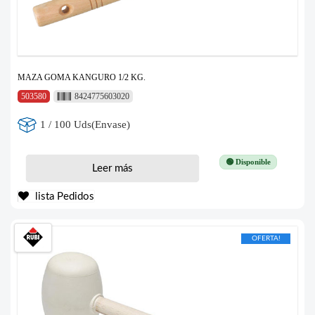
MAZA GOMA KANGURO 1/2 KG.
503580
8424775603020
1 / 100 Uds(Envase)
🟢 Disponible
Leer más
lista Pedidos
OFERTA!