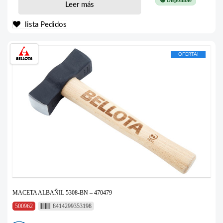
Leer más
lista Pedidos
OFERTA!
MACETA ALBAÑIL 5308-BN – 470479
500962
8414299353198