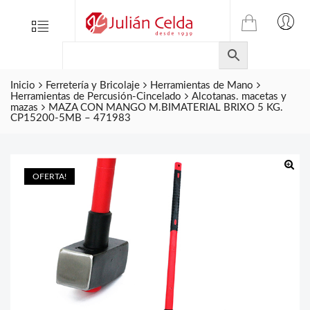
TIENDA
Tienda
Menu
0
ONLINE
Folletos
DE
Marcas
JULIAN
Inicio
Ferretería y Bricolaje
Herramientas de Mano
CELDA
Contacto
Herramientas de Percusión-Cincelado
Alcotanas. macetas y
mazas
MAZA CON MANGO M.BIMATERIAL BRIXO 5 KG.
S.L.
CP15200-5MB – 471983
Productos
de
ferretería.
OFERTA!
🔍