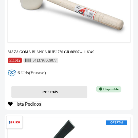
MAZA GOMA BLANCA RUBI 750 GR 66907 – 116049
511612
8413797669077
6 Uds(Envase)
🟢 Disponible
Leer más
lista Pedidos
OFERTA!