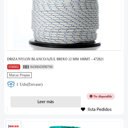
DRIZA NYLON BLANCO/AZUL BRIXO 12 MM 100MT – 472821
656662
8430045090766
Marcas Propias
1 Uds(Envase)
🔴 No disponible
Leer más
lista Pedidos