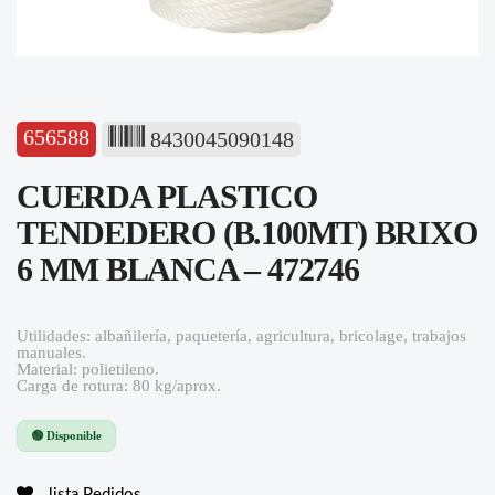
656588
8430045090148
CUERDA PLASTICO
TENDEDERO (B.100MT) BRIXO
6 MM BLANCA – 472746
Utilidades: albañilería, paquetería, agricultura, bricolage, trabajos
manuales.
Material: polietileno.
Carga de rotura: 80 kg/aprox.
🟢 Disponible
lista Pedidos