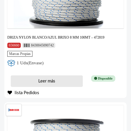
DRIZA NYLON BLANCO/AZUL BRIXO 8 MM 100MT – 472819
656660
8430045090742
Marcas Propias
1 Uds(Envase)
🟢 Disponible
Leer más
lista Pedidos