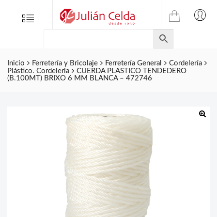
TIENDA
Tienda
Menu
0
ONLINE
Folletos
DE
Marcas
JULIAN
CELDA
Inicio
Ferretería y Bricolaje
Ferretería General
Cordelería
Contacto
Plástico. Cordeleria
CUERDA PLASTICO TENDEDERO
S.L.
(B.100MT) BRIXO 6 MM BLANCA – 472746
Productos
de
ferretería.
🔍