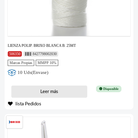
LIENZA POLIP. BRIXO BLANCA B. 25MT
506350
8427798002030
Marcas Propias
MMPP 10%
10 Uds(Envase)
🟢 Disponible
Leer más
lista Pedidos