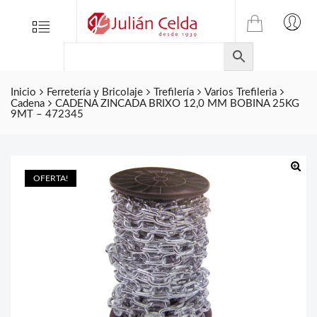
TIENDA
Tienda
Menu
0
ONLINE
Folletos
DE
Marcas
JULIAN
CELDA
Inicio
Ferretería y Bricolaje
Trefilería
Varios Trefileria
Contacto
Cadena
CADENA ZINCADA BRIXO 12,0 MM BOBINA 25KG
S.L.
9MT – 472345
Productos
de
ferretería.
OFERTA!
🔍