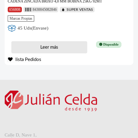
CADENA ZINCADA BRIXO 4,0 MM BOBINA 25KG 92MT
656808
8430045082846
SUPER VENTAS
Marcas Propias
45 Uds(Envase)
🟢 Disponible
Leer más
lista Pedidos
Calle D, Nave 1,