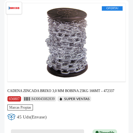
OFERTA!
CADENA ZINCADA BRIXO 3,0 MM BOBINA 25KG 166MT – 472337
656807
8430045082839
SUPER VENTAS
Marcas Propias
45 Uds(Envase)
🟢 Disponible