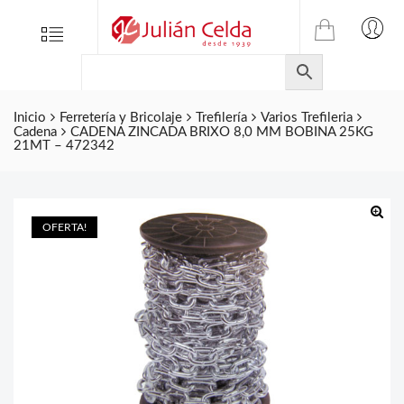
TIENDA
Tienda
Menu
0
ONLINE
Folletos
DE
Marcas
JULIAN
CELDA
Inicio
Ferretería y Bricolaje
Trefilería
Varios Trefileria
Contacto
Cadena
CADENA ZINCADA BRIXO 8,0 MM BOBINA 25KG
S.L.
21MT – 472342
Productos
de
ferretería.
OFERTA!
🔍