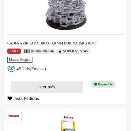
CADENA ZINCADA BRIXO 4,0 MM BOBINA 25KG 92MT
656808
8430045082846
SUPER VENTAS
Marcas Propias
45 Uds(Envase)
🟢 Disponible
Leer más
lista Pedidos