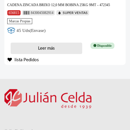
CADENA ZINCADA BRIXO 12,0 MM BOBINA 25KG 9MT – 472345
656815
8430045082914
SUPER VENTAS
Marcas Propias
45 Uds(Envase)
🟢 Disponible
Leer más
lista Pedidos