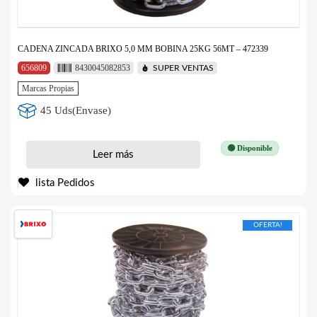
CADENA ZINCADA BRIXO 5,0 MM BOBINA 25KG 56MT – 472339
656809
8430045082853
SUPER VENTAS
Marcas Propias
45 Uds(Envase)
🟢 Disponible
Leer más
lista Pedidos
OFERTA!