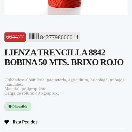
664477
8427798006014
LIENZA TRENCILLA 8842
BOBINA 50 MTS. BRIXO ROJO
Utilidades: albañilería, paquetería, agricultura, bricolage, trabajos
manuales.
Material: polipropileno.
Carga de rotura: 49 kg/aprox.
🟢 Disponible
lista Pedidos