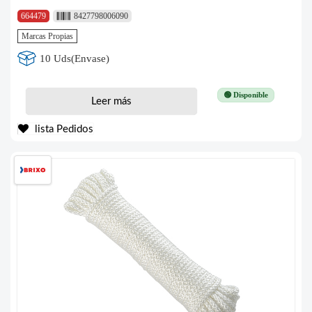
664479
8427798006090
Marcas Propias
10 Uds(Envase)
🟢 Disponible
Leer más
lista Pedidos