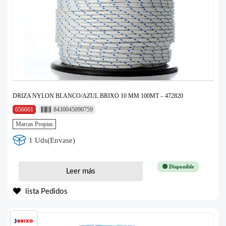
DRIZA NYLON BLANCO/AZUL BRIXO 10 MM 100MT – 472820
656661
8430045090759
Marcas Propias
1 Uds(Envase)
🟢 Disponible
Leer más
lista Pedidos