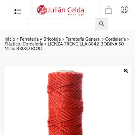
TIENDA
Tienda
Menu
0
ONLINE
Folletos
DE
Marcas
JULIAN
CELDA
Inicio
Ferretería y Bricolaje
Ferretería General
Cordelería
Contacto
Plástico. Cordeleria
LIENZA TRENCILLA 8842 BOBINA 50
S.L.
MTS. BRIXO ROJO
Productos
de
ferretería.
🔍